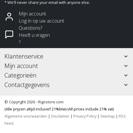
* We'll never share your email with anyone else.
Mijn account
Log in op uw account
Questions?
Heeft u vragen
?
Klantenservice
Mijn account
Categorieën
Contactgegevens
© Copyright 2026 - Rigostore.com
(Alle prijzen altijd inclusief 21%btw) (All prices include 21% vat)
Algemene voorwaarden
|
Disclaimer
|
Privacy Policy
|
Sitemap
|
RSS
Feed