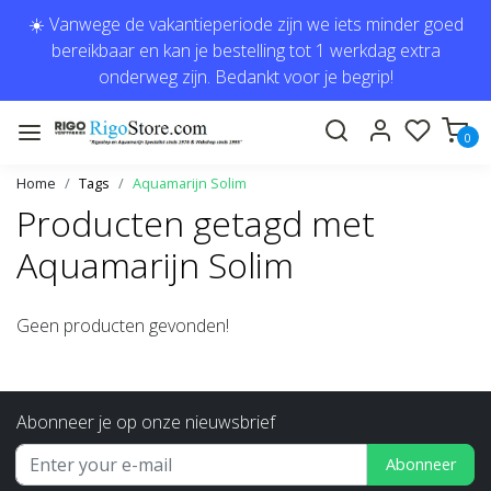
☀️ Vanwege de vakantieperiode zijn we iets minder goed
bereikbaar en kan je bestelling tot 1 werkdag extra
onderweg zijn. Bedankt voor je begrip!
0
Home
Tags
Aquamarijn Solim
Producten getagd met
Aquamarijn Solim
Geen producten gevonden!
Abonneer je op onze nieuwsbrief
Abonneer