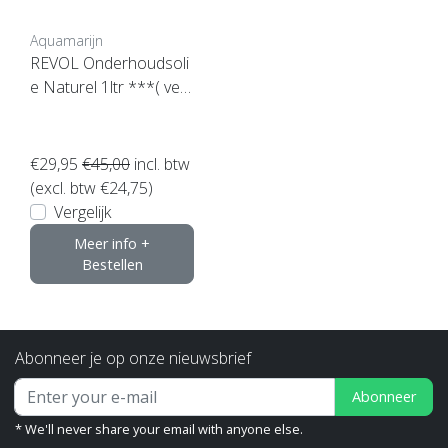
Aquamarijn
REVOL Onderhoudsoli
e Naturel 1ltr ***( verv
angen door royl onder
houdsolie)
€29,95
€45,00
incl. btw
(excl. btw €24,75)
Vergelijk
Meer info +
Bestellen
Abonneer je op onze nieuwsbrief
Abonneer
* We'll never share your email with anyone else.