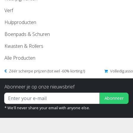
Verf
Hulpproducten
Boenpads & Schuren
Kwasten & Rollers
Alle Producten
Zéér scherpe prijzen (tot wel -60% korting !)
Volledig ass
Abonneer je op onze nieuwsbrief
Abonneer
* We'll never share your email with anyone else.