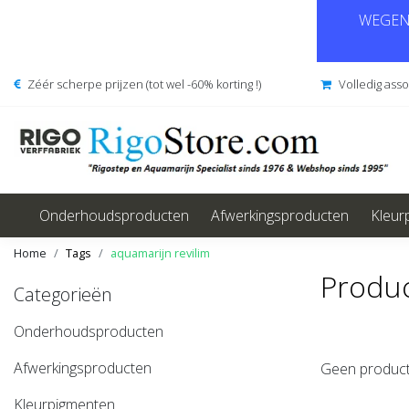
WEGENS
Zéér scherpe prijzen (tot wel -60% korting !)
Volledig ass
Onderhoudsproducten
Afwerkingsproducten
Kleur
Home
Tags
aquamarijn revilim
Produc
Categorieën
Onderhoudsproducten
Afwerkingsproducten
Geen product
Kleurpigmenten