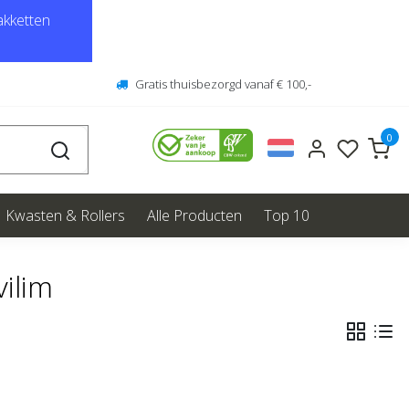
kketten
Gratis thuisbezorgd vanaf € 100,-
0
Kwasten & Rollers
Alle Producten
Top 10
ilim