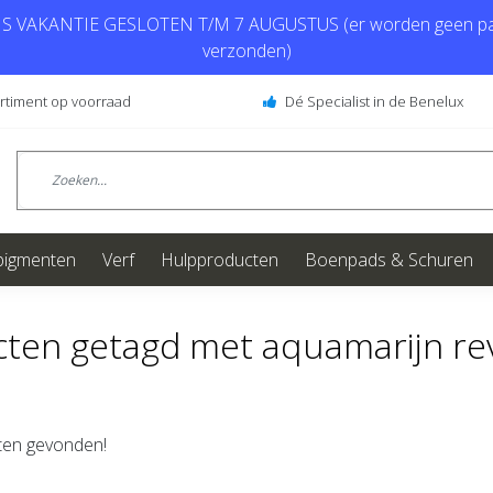
 VAKANTIE GESLOTEN T/M 7 AUGUSTUS (er worden geen pa
verzonden)
ortiment op voorraad
Dé Specialist in de Benelux
pigmenten
Verf
Hulpproducten
Boenpads & Schuren
ten getagd met aquamarijn rev
en gevonden!