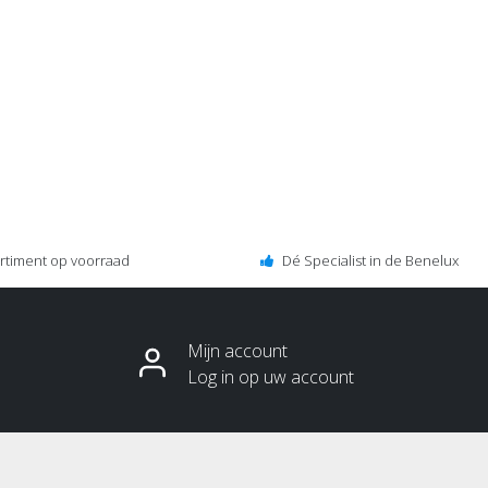
ortiment op voorraad
Dé Specialist in de Benelux
Mijn account
Log in op uw account