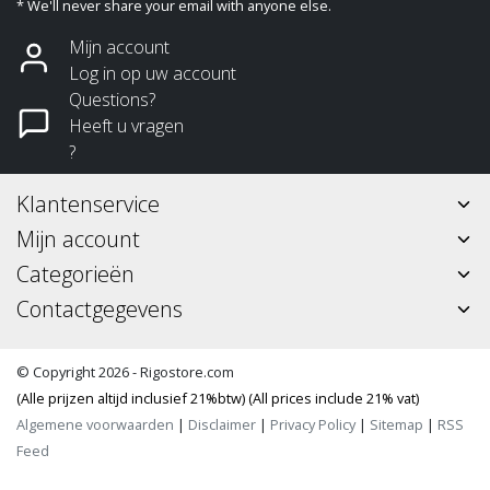
* We'll never share your email with anyone else.
Mijn account
Log in op uw account
Questions?
Heeft u vragen
?
Klantenservice
Mijn account
Categorieën
Contactgegevens
© Copyright 2026 - Rigostore.com
(Alle prijzen altijd inclusief 21%btw) (All prices include 21% vat)
Algemene voorwaarden
|
Disclaimer
|
Privacy Policy
|
Sitemap
|
RSS
Feed