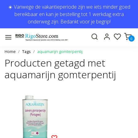
☀️ Vanwege de vakantieperiode zijn we iets minder goed
bereikbaar en kan je bestelling tot 1 werkdag extra
onderweg zijn. Bedankt voor je begrip!
0
Home
Tags
aquamarijn gomterpentij
Producten getagd met
aquamarijn gomterpentij