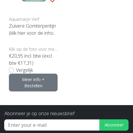
Aquamaryn Verf
Zuivere Gomterpentijn
(klik hier voor de inhou
d)
Klik op de foto voor meer opties..
€20,95
incl. btw (excl.
btw €17,31)
Vergelijk
Meer info +
Bestellen
Abonneer je op onze nieuwsbrief
Abonneer