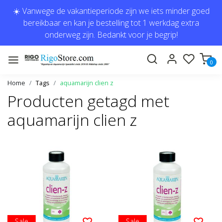
☀️ Vanwege de vakantieperiode zijn we iets minder goed
bereikbaar en kan je bestelling tot 1 werkdag extra
onderweg zijn. Bedankt voor je begrip!
0
Home
Tags
aquamarijn clien z
Producten getagd met
aquamarijn clien z
Sale
Sale