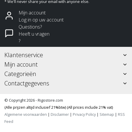
* We'll never share your email with anyone else.
Mijn account
Log in op uw account
Questions?
Heeft u vragen
?
Klantenservice
Mijn account
Categorieën
Contactgegevens
© Copyright 2026 - Rigostore.com
(Alle prijzen altijd inclusief 21%btw) (All prices include 21% vat)
Algemene voorwaarden
|
Disclaimer
|
Privacy Policy
|
Sitemap
|
RSS
Feed