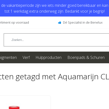
de vakantieperiode zijn we iets minder goed bereikbaar en kan j
tot 1 werkdag extra onderweg zijn. Bedankt voor je begrip!
ortiment op voorraad
Dé Specialist in de Benelux
pigmenten
Verf
Hulpproducten
Boenpads & Schuren
ten getagd met Aquamarijn CL