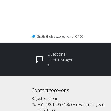
Gratis thuisbezorgd vanaf € 100,-
Questions?
Heeft u vragen
?
Contactgegevens
Rigostore.com
+31 (0)615057466 (ivm verhuizing een
tijdelijk nr)