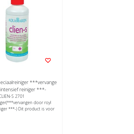
eciaalreiniger ***vervange
intensief reiniger ***-
CLIEN-S 2701
iger(***vervangen door royl
niger ***-) Dit product is voor