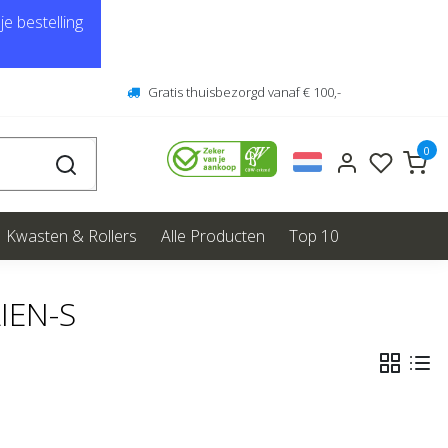
e bestelling
Gratis thuisbezorgd vanaf € 100,-
0
Kwasten & Rollers
Alle Producten
Top 10
IEN-S