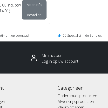
5,00
incl. btw
Meer info
+
€14,01)
Bestellen
ortiment op voorraad
Dé Specialist in de Benelux
Mijn account
Log in op uw account
nt
Categorieën
Onderhoudsproducten
ngen
Afwerkingsproducten
st
Kleurpigmenten