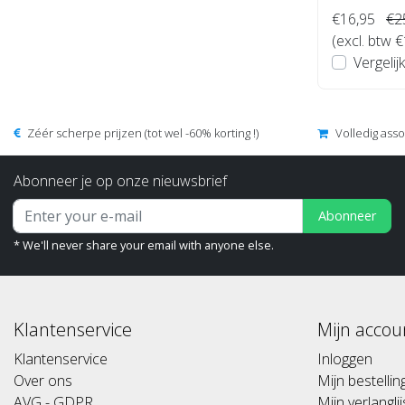
€16,95
€2
(excl. btw 
Vergelijk
Zéér scherpe prijzen (tot wel -60% korting !)
Volledig ass
Abonneer je op onze nieuwsbrief
Abonneer
* We'll never share your email with anyone else.
Klantenservice
Mijn accou
Klantenservice
Inloggen
Over ons
Mijn bestelli
AVG - GDPR
Mijn verlanglij