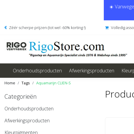
☀️ Vanwege 
Zéér scherpe prijzen (tot wel -60% korting !)
Volledig ass
Onderhoudsproducten
Afwerkingsproducten
Kleur
Home
Tags
Aquamarijn CLIEN-S
Produc
Categorieën
Onderhoudsproducten
Afwerkingsproducten
Kleurpigmenten