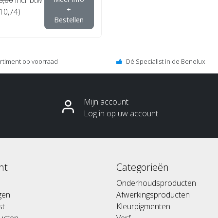
+
€10,74)
Bestellen
ortiment op voorraad
Dé Specialist in de Benelux
Mijn account
Log in op uw account
nt
Categorieën
Onderhoudsproducten
ngen
Afwerkingsproducten
st
Kleurpigmenten
ducten
Verf