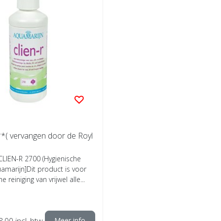
*( vervangen door de Royl
CLIEN-R 2700 (Hygienische
quamarijn]Dit product is voor
 reiniging van vrijwel alle...
8,00
incl. btw
Meer info