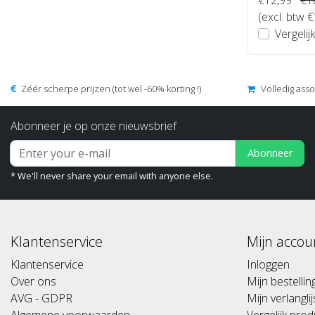
(excl. btw 
Vergelijk
Zéér scherpe prijzen (tot wel -60% korting !)
Volledig ass
Abonneer je op onze nieuwsbrief
Abonneer
* We'll never share your email with anyone else.
Klantenservice
Mijn accou
Klantenservice
Inloggen
Over ons
Mijn bestelli
AVG - GDPR
Mijn verlanglij
Algemene voorwaarden
Vergelijk pro