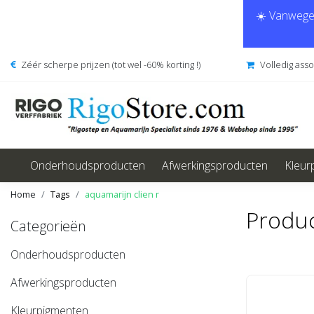
☀️ Vanwege 
Zéér scherpe prijzen (tot wel -60% korting !)
Volledig ass
Onderhoudsproducten
Afwerkingsproducten
Kleur
Home
Tags
aquamarijn clien r
Produc
Categorieën
Onderhoudsproducten
Afwerkingsproducten
Kleurpigmenten