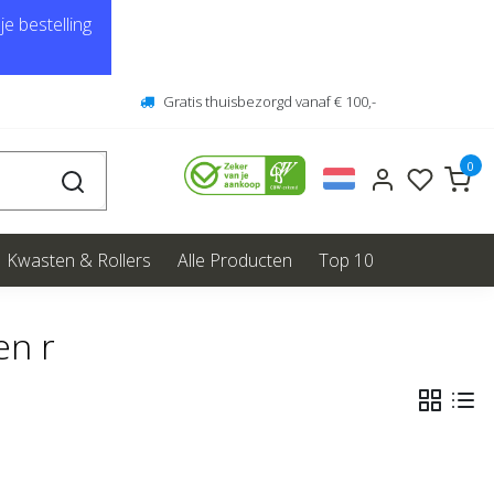
e bestelling
Gratis thuisbezorgd vanaf € 100,-
0
Kwasten & Rollers
Alle Producten
Top 10
en r