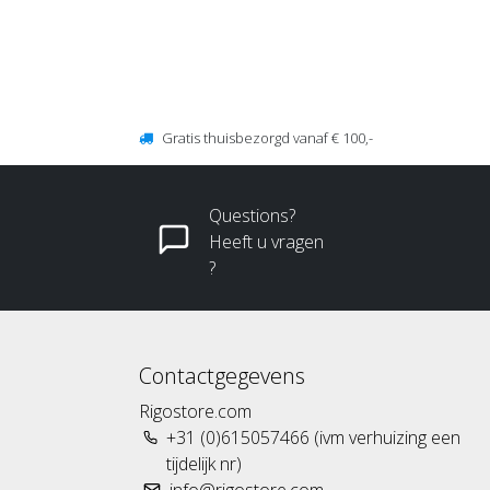
Gratis thuisbezorgd vanaf € 100,-
Questions?
Heeft u vragen
?
Contactgegevens
Rigostore.com
+31 (0)615057466 (ivm verhuizing een
tijdelijk nr)
info@rigostore.com