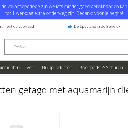
de vakantieperiode zijn we iets minder goed bereikbaar en kan j
tot 1 werkdag extra onderweg zijn. Bedankt voor je begrip!
ortiment op voorraad
Dé Specialist in de Benelux
pigmenten
Verf
Hulpproducten
Boenpads & Schuren
ten getagd met aquamarijn cli