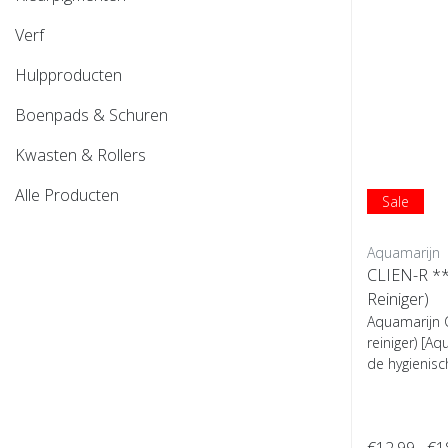
Verf
Hulpproducten
Boenpads & Schuren
Kwasten & Rollers
Alle Producten
Sale
Aquamarijn
CLIEN-R **
Reiniger)
Aquamarijn 
reiniger) [A
de hygienische
€12,99
€1