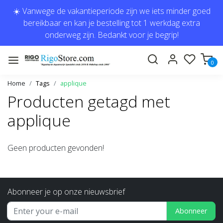
☀️ Vanwege de vakantieperiode zijn we iets minder goed
bereikbaar en kan je bestelling tot 1 werkdag extra
onderweg zijn. Bedankt voor je begrip!
0
Home
Tags
applique
Producten getagd met
applique
Geen producten gevonden!
Abonneer je op onze nieuwsbrief
Abonneer