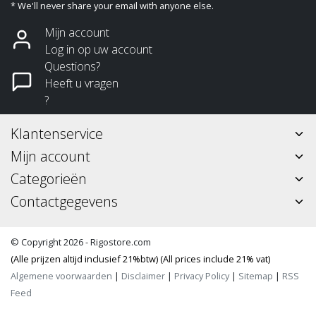
* We'll never share your email with anyone else.
Mijn account
Log in op uw account
Questions?
Heeft u vragen
?
Klantenservice
Mijn account
Categorieën
Contactgegevens
© Copyright 2026 - Rigostore.com
(Alle prijzen altijd inclusief 21%btw) (All prices include 21% vat)
Algemene voorwaarden
|
Disclaimer
|
Privacy Policy
|
Sitemap
|
RSS
Feed