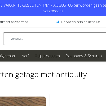
 VAKANTIE GESLOTEN T/M 7 AUGUSTUS (er worden geen pa
verzonden)
ortiment op voorraad
Dé Specialist in de Benelux
pigmenten
Verf
Hulpproducten
Boenpads & Schuren
ten getagd met antiquity