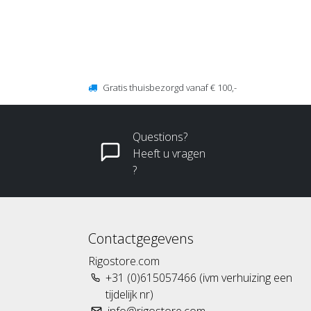
Gratis thuisbezorgd vanaf € 100,-
Questions?
Heeft u vragen
?
Contactgegevens
Rigostore.com
+31 (0)615057466 (ivm verhuizing een
tijdelijk nr)
info@rigostore.com