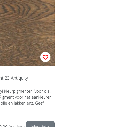
t 23 Antiquity
yl Kleurpigmenten (voor o.a.
 Pigment voor het aankleuren
 olie en lakken enz. Geef...
2,00
incl. btw
Meer info