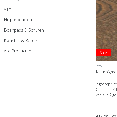
Verf
Hulpproducten
Boenpads & Schuren
Kwasten & Rollers
Alle Producten
Sale
Royl
Kleurpigmen
Rigostep/ Ro
Olie en Lak)
van álle Rigo
€14,95
€2