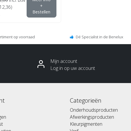
+
€12,36)
Bestellen
ortiment op voorraad
Dé Specialist in de Benelux
Mijn account
Log in op uw account
nt
Categorieën
Onderhoudsproducten
ngen
Afwerkingsproducten
st
Kleurpigmenten
ducten
Verf