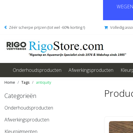
WEGENS
Zéér scherpe prijzen (tot wel -60% korting !)
Volledig ass
Onderhoudsproducten
Afwerkingsproducten
Kleur
Home
Tags
antiquity
Produc
Categorieën
Onderhoudsproducten
Afwerkingsproducten
Kleurpigmenten