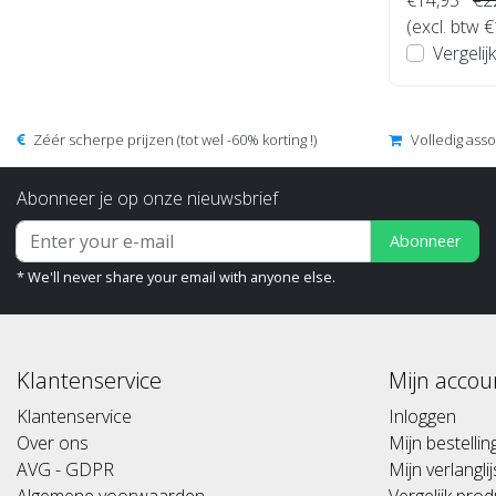
(excl. btw 
Vergelijk
Zéér scherpe prijzen (tot wel -60% korting !)
Volledig ass
Abonneer je op onze nieuwsbrief
Abonneer
* We'll never share your email with anyone else.
Klantenservice
Mijn accou
Klantenservice
Inloggen
Over ons
Mijn bestelli
AVG - GDPR
Mijn verlanglij
Algemene voorwaarden
Vergelijk pro