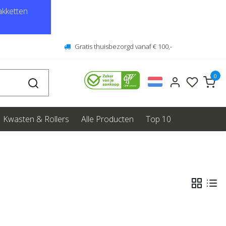
kketten
Gratis thuisbezorgd vanaf € 100,-
0
Kwasten & Rollers
Alle Producten
Top 10