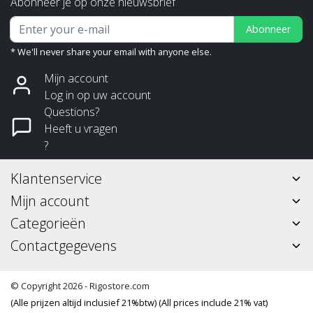
Abonneer je op onze nieuwsbrief
Abonneer
* We'll never share your email with anyone else.
Mijn account
Log in op uw account
Questions?
Heeft u vragen
?
Klantenservice
Mijn account
Categorieën
Contactgegevens
© Copyright 2026 - Rigostore.com
(Alle prijzen altijd inclusief 21%btw) (All prices include 21% vat)