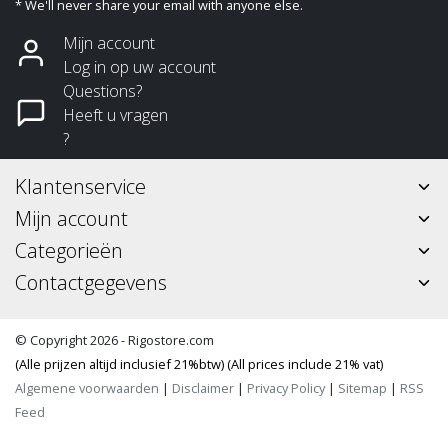
* We'll never share your email with anyone else.
Mijn account
Log in op uw account
Questions?
Heeft u vragen
?
Klantenservice
Mijn account
Categorieën
Contactgegevens
© Copyright 2026 - Rigostore.com
(Alle prijzen altijd inclusief 21%btw) (All prices include 21% vat)
Algemene voorwaarden
|
Disclaimer
|
Privacy Policy
|
Sitemap
|
RSS
Feed