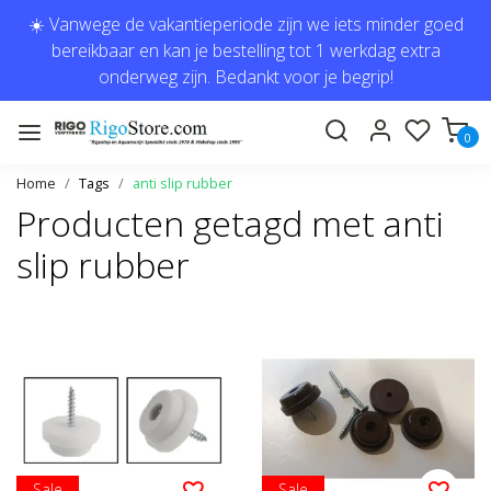
☀️ Vanwege de vakantieperiode zijn we iets minder goed
bereikbaar en kan je bestelling tot 1 werkdag extra
onderweg zijn. Bedankt voor je begrip!
0
Home
Tags
anti slip rubber
Producten getagd met anti
slip rubber
Sale
Sale