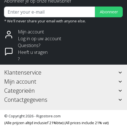
Abonneer je op onze nieuwsbrief
Abonneer
* We'll never share your email with anyone else.
Mijn account
Log in op uw account
Questions?
Heeft u vragen
?
Klantenservice
Mijn account
Categorieën
Contactgegevens
© Copyright 2026 - Rigostore.com
(Alle prijzen altijd inclusief 21%btw) (All prices include 21% vat)