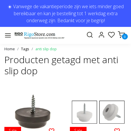
☀️ Vanwege de vakantieperiode zijn we iets minder goed
bereikbaar en kan je bestelling tot 1 werkdag extra
onderweg zijn. Bedankt voor je begrip!
0
Home
Tags
anti slip dop
Producten getagd met anti
slip dop
Sale
Sale