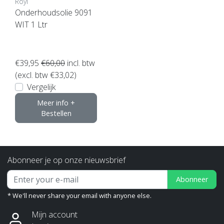
Royl
Onderhoudsolie 9091
WIT 1 Ltr
€39,95
€60,00
incl. btw
(excl. btw €33,02)
Vergelijk
Meer info +
Bestellen
Abonneer je op onze nieuwsbrief
Abonneer
* We'll never share your email with anyone else.
Mijn account