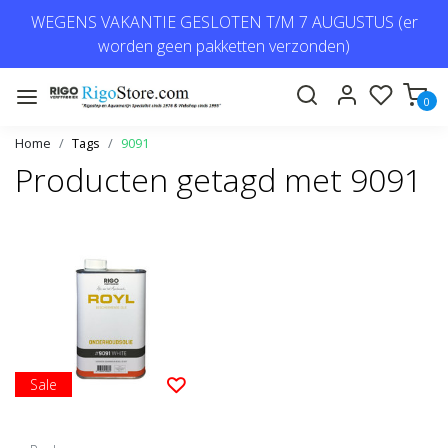
WEGENS VAKANTIE GESLOTEN T/M 7 AUGUSTUS (er
worden geen pakketten verzonden)
0
Home
Tags
9091
Producten getagd met 9091
Sale