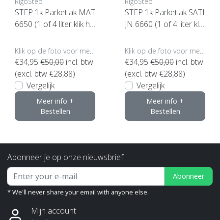
RigoStep
RigoStep
STEP 1k Parketlak MAT
STEP 1k Parketlak SATI
6650 (1 of 4 liter klik hi
JN 6660 (1 of 4 liter klik
er)
hier)
Klik op de foto voor meer opties..
Klik op de foto voor meer opties..
€34,95
€50,00
incl. btw
€34,95
€50,00
incl. btw
(excl. btw €28,88)
(excl. btw €28,88)
Vergelijk
Vergelijk
Meer info +
Meer info +
Bestellen
Bestellen
Abonneer je op onze nieuwsbrief
Abonneer
* We'll never share your email with anyone else.
Mijn account