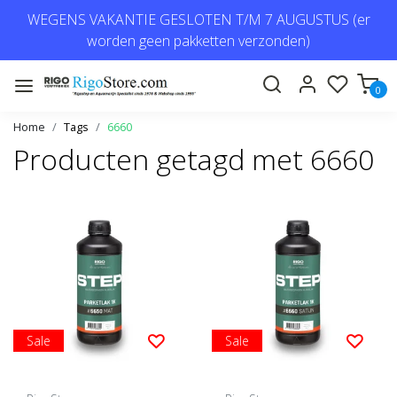
WEGENS VAKANTIE GESLOTEN T/M 7 AUGUSTUS (er
worden geen pakketten verzonden)
0
Home
Tags
6660
Producten getagd met 6660
Sale
Sale