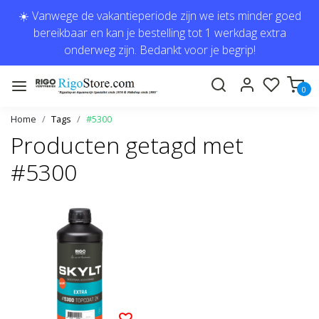
☀️ Vanwege de vakantieperiode zijn we iets minder goed
bereikbaar en kan je bestelling tot 1 werkdag extra
onderweg zijn. Bedankt voor je begrip!
0
Home
Tags
#5300
Producten getagd met
#5300