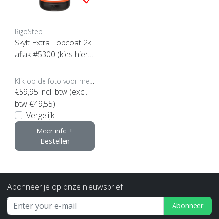
RigoStep
Skylt Extra Topcoat 2k
aflak #5300 (kies hier u
w inhoud)
Klik op de foto voor meer opties..
€59,95
incl. btw (excl.
btw €49,55)
Vergelijk
Meer info +
Bestellen
Abonneer je op onze nieuwsbrief
Abonneer