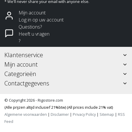
* We'll never share your email with anyone else.
Mijn account
Log in op uw account
Questions?
Heeft u vragen
?
Klantenservice
Mijn account
Categorieën
Contactgegevens
© Copyright 2026 - Rigostore.com
(Alle prijzen altijd inclusief 21%btw) (All prices include 21% vat)
Algemene voorwaarden
|
Disclaimer
|
Privacy Policy
|
Sitemap
|
RSS
Feed