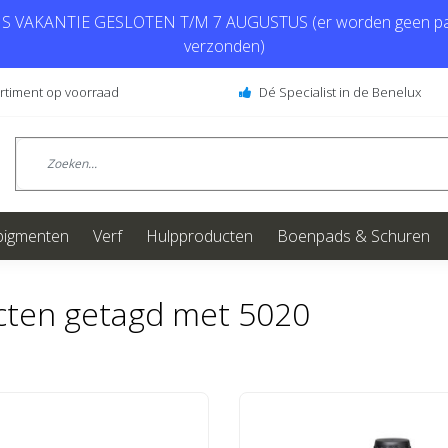
 VAKANTIE GESLOTEN T/M 7 AUGUSTUS (er worden geen pa
verzonden)
ortiment op voorraad
Dé Specialist in de Benelux
pigmenten
Verf
Hulpproducten
Boenpads & Schuren
cten getagd met 5020