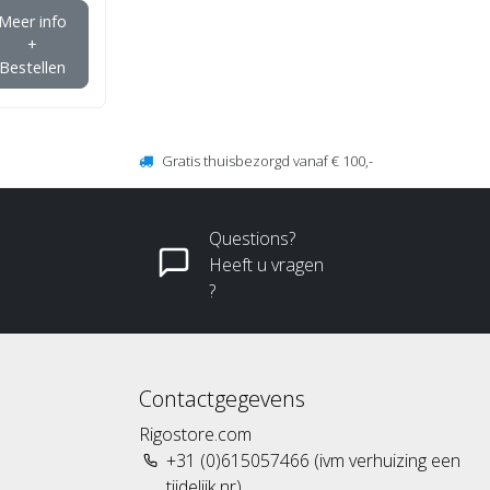
Meer info
+
Bestellen
Gratis thuisbezorgd vanaf € 100,-
Questions?
Heeft u vragen
?
Contactgegevens
Rigostore.com
+31 (0)615057466 (ivm verhuizing een
tijdelijk nr)