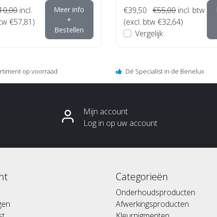
10,00
incl.
Meer info
€39,50
€55,00
incl. btw
+
btw €57,81)
(excl. btw €32,64)
Bestellen
Vergelijk
ortiment op voorraad
Dé Specialist in de Benelux
Mijn account
Log in op uw account
nt
Categorieën
Onderhoudsproducten
ngen
Afwerkingsproducten
st
Kleurpigmenten