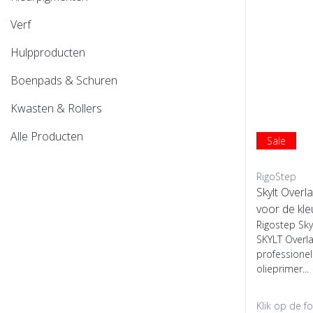
Verf
Hulpproducten
Boenpads & Schuren
Kwasten & Rollers
Alle Producten
Sale
RigoStep
Skylt Overla
voor de kle
Rigostep Sky
SKYLT Overla
professionel
olieprimer...
Klik op de f