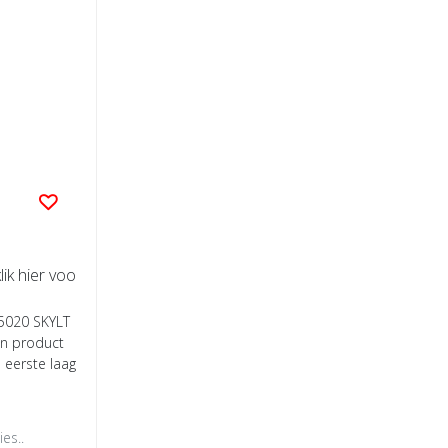
lik hier voo
 5020 SKYLT
en product
 eerste laag
es..