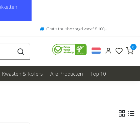
kketten
Gratis thuisbezorgd vanaf € 100,-
0
Kwasten & Rollers
Alle Producten
Top 10