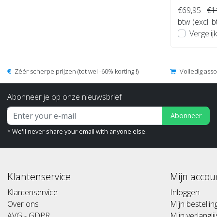
€69,95
€1
btw (excl. 
Vergelijk
Zéér scherpe prijzen (tot wel -60% korting !)
Volledig ass
Abonneer je op onze nieuwsbrief
Abonneer
* We'll never share your email with anyone else.
Klantenservice
Mijn accou
Klantenservice
Inloggen
Over ons
Mijn bestelli
AVG - GDPR
Mijn verlanglij