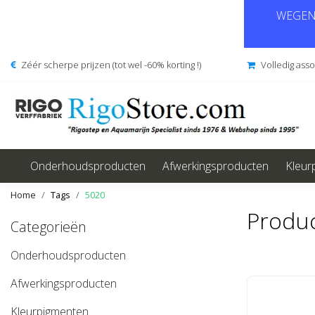
WEGENS
Zéér scherpe prijzen (tot wel -60% korting !)
Volledig ass
Onderhoudsproducten
Afwerkingsproducten
Kleur
Home
Tags
5020
Produ
Categorieën
Onderhoudsproducten
Afwerkingsproducten
Kleurpigmenten