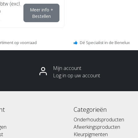
 btw (excl.
Meer info +
)
Bestellen
ortiment op voorraad
Dé Specialist in de Benelux
Mijn account
Log in op uw account
nt
Categorieën
Onderhoudsproducten
ngen
Afwerkingsproducten
st
Kleurpigmenten