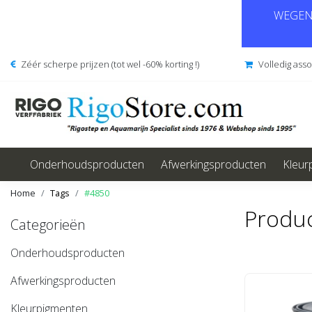
WEGENS
Zéér scherpe prijzen (tot wel -60% korting !)
Volledig ass
Onderhoudsproducten
Afwerkingsproducten
Kleur
Home
Tags
#4850
Produ
Categorieën
Onderhoudsproducten
Afwerkingsproducten
Kleurpigmenten