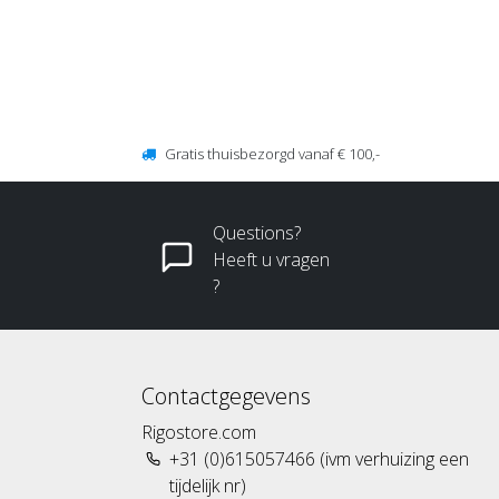
Gratis thuisbezorgd vanaf € 100,-
Questions?
Heeft u vragen
?
Contactgegevens
Rigostore.com
+31 (0)615057466 (ivm verhuizing een
tijdelijk nr)