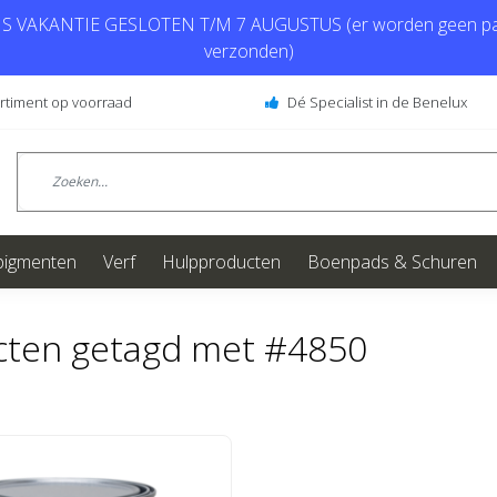
 VAKANTIE GESLOTEN T/M 7 AUGUSTUS (er worden geen pa
verzonden)
ortiment op voorraad
Dé Specialist in de Benelux
pigmenten
Verf
Hulpproducten
Boenpads & Schuren
cten getagd met #4850