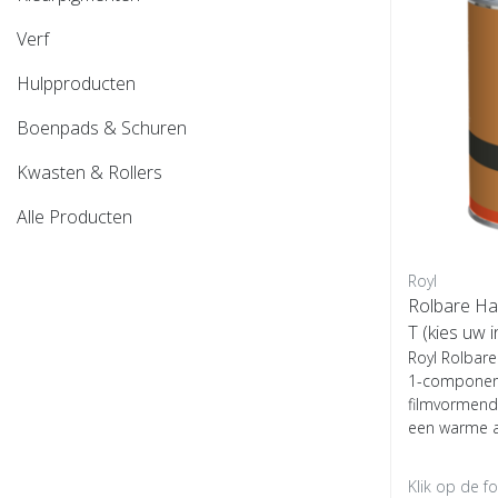
Verf
Hulpproducten
Boenpads & Schuren
Kwasten & Rollers
Alle Producten
Royl
Rolbare H
T (kies uw 
Royl Rolbare
1-component
filmvormend
een warme a.
Klik op de f