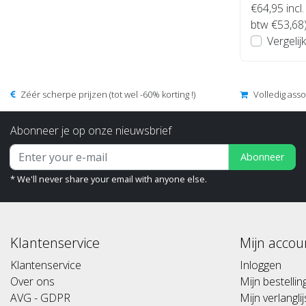
€64,95
incl.
btw €53,68
Vergelijk
Zéér scherpe prijzen (tot wel -60% korting !)
Volledig ass
Abonneer je op onze nieuwsbrief
Abonneer
* We'll never share your email with anyone else.
Klantenservice
Mijn accou
Klantenservice
Inloggen
Over ons
Mijn bestelli
AVG - GDPR
Mijn verlanglij