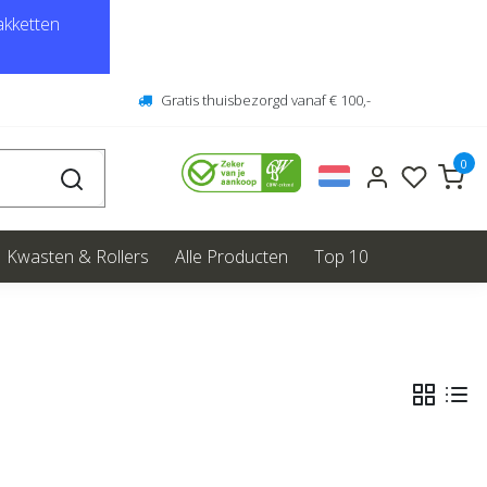
kketten
Gratis thuisbezorgd vanaf € 100,-
0
Kwasten & Rollers
Alle Producten
Top 10