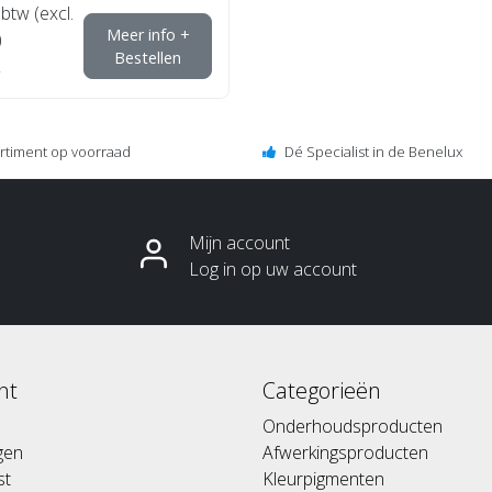
 btw (excl.
Meer info +
)
Bestellen
ortiment op voorraad
Dé Specialist in de Benelux
Mijn account
Log in op uw account
nt
Categorieën
Onderhoudsproducten
ngen
Afwerkingsproducten
st
Kleurpigmenten