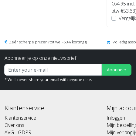
€64,95
incl.
btw €53,68
Vergelijk
Zéér scherpe prijzen (tot wel -60% korting !)
Volledig ass
Abonneer je op onze nieuwsbrief
Abonneer
* We'll never share your email with anyone else.
Klantenservice
Mijn accou
Klantenservice
Inloggen
Over ons
Mijn bestelli
AVG - GDPR
Mijn verlanglij