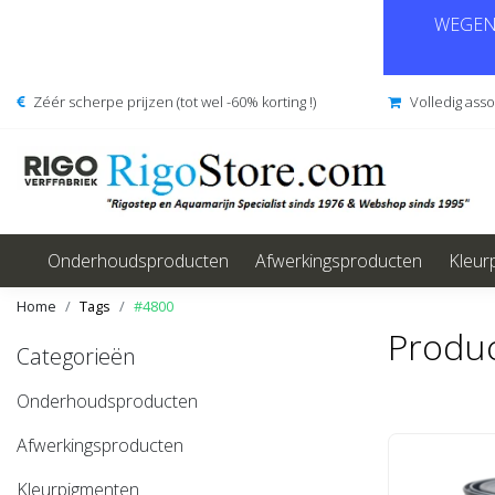
WEGENS
Zéér scherpe prijzen (tot wel -60% korting !)
Volledig ass
Onderhoudsproducten
Afwerkingsproducten
Kleur
Home
Tags
#4800
Produ
Categorieën
Onderhoudsproducten
Afwerkingsproducten
Kleurpigmenten