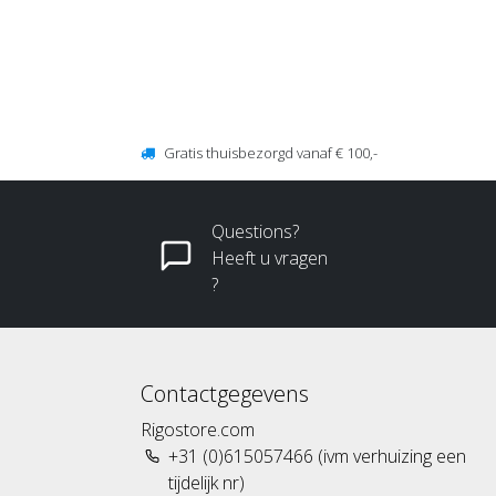
Gratis thuisbezorgd vanaf € 100,-
Questions?
Heeft u vragen
?
Contactgegevens
Rigostore.com
+31 (0)615057466 (ivm verhuizing een
tijdelijk nr)