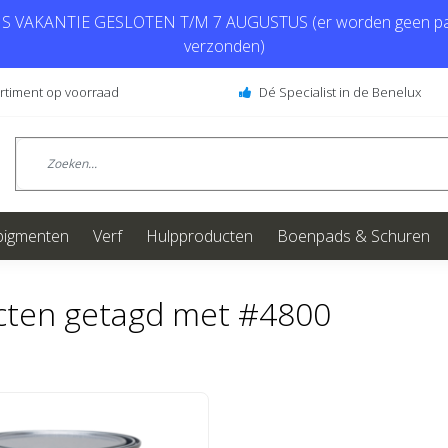
 VAKANTIE GESLOTEN T/M 7 AUGUSTUS (er worden geen pa
verzonden)
ortiment op voorraad
Dé Specialist in de Benelux
pigmenten
Verf
Hulpproducten
Boenpads & Schuren
cten getagd met #4800