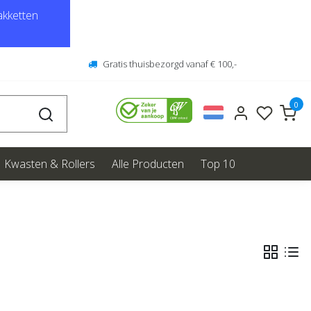
kketten
Gratis thuisbezorgd vanaf € 100,-
0
Kwasten & Rollers
Alle Producten
Top 10