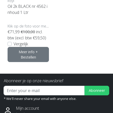
Royl
Oil 2k BLACK nr 4562 i
nhoud 1 Ltr
Klik op de foto voor meer opties..
€71,99
€100,00
incl.
btw (excl. btw €59,50)
Vergelijk
Meer info +
Bestellen
Abonneer je op onze nieuwsbrief
Abonneer
* We'll never share your email with anyone else.
Mijn account