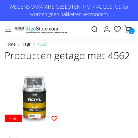
WEGENS VAKANTIE GESLOTEN T/M 7 AUGUSTUS (er
worden geen pakketten verzonden)
0
Home
Tags
4562
Producten getagd met 4562
Sale