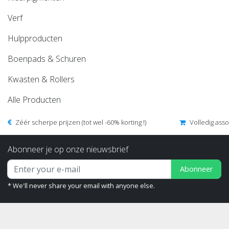
Verf
Hulpproducten
Boenpads & Schuren
Kwasten & Rollers
Alle Producten
Zéér scherpe prijzen (tot wel -60% korting !)
Volledig ass
Abonneer je op onze nieuwsbrief
Abonneer
* We'll never share your email with anyone else.