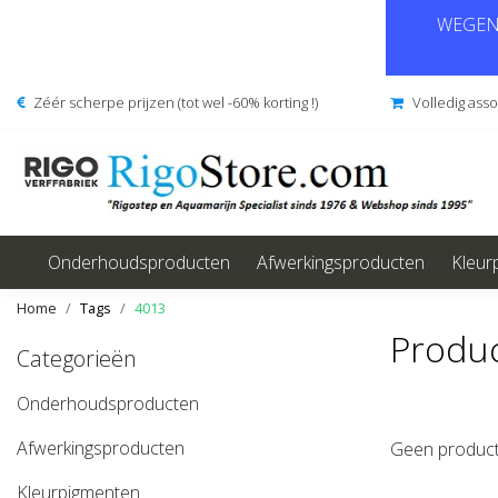
WEGENS
Zéér scherpe prijzen (tot wel -60% korting !)
Volledig ass
Onderhoudsproducten
Afwerkingsproducten
Kleur
Home
Tags
4013
Produ
Categorieën
Onderhoudsproducten
Afwerkingsproducten
Geen product
Kleurpigmenten