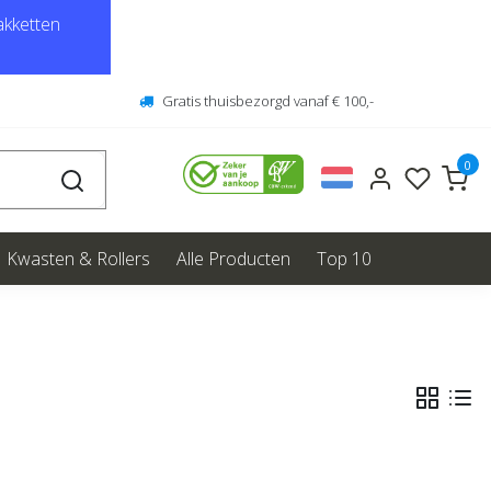
kketten
Gratis thuisbezorgd vanaf € 100,-
0
Kwasten & Rollers
Alle Producten
Top 10