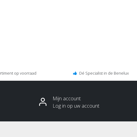
ortiment op voorraad
Dé Specialist in de Benelux
Mijn account
Log in op uw account