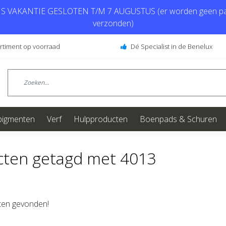
 VAKANTIE GESLOTEN T/M 7 AUGUSTUS (er worden geen pa
verzonden)
ortiment op voorraad
Dé Specialist in de Benelux
pigmenten
Verf
Hulpproducten
Boenpads & Schuren
cten getagd met 4013
en gevonden!