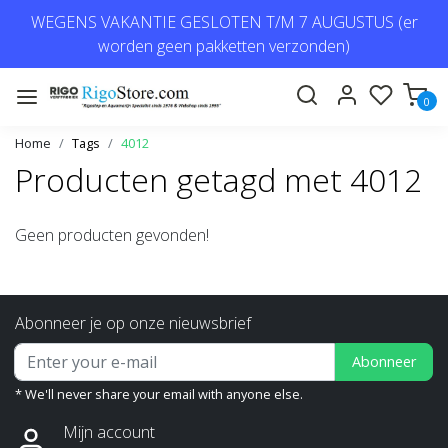
WEGENS VAKANTIE GESLOTEN T/M 7 AUGUSTUS (er
worden geen pakketten verzonden)
0
Home
Tags
4012
Producten getagd met 4012
Geen producten gevonden!
Abonneer je op onze nieuwsbrief
Abonneer
* We'll never share your email with anyone else.
Mijn account