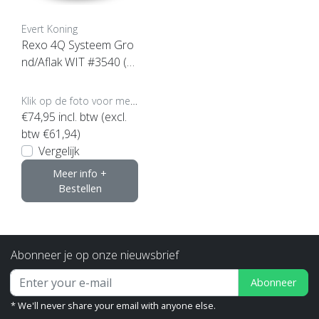
Evert Koning
Rexo 4Q Systeem Gro
nd/Aflak WIT #3540 (kli
k hier voor de inhoud)
Klik op de foto voor meer opties..
€74,95
incl. btw (excl.
btw €61,94)
Vergelijk
Meer info +
Bestellen
Abonneer je op onze nieuwsbrief
Abonneer
* We'll never share your email with anyone else.