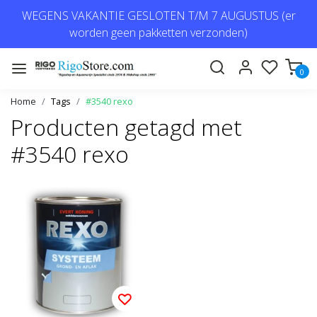
WEGENS VAKANTIE GESLOTEN T/M 7 AUGUSTUS (er
worden geen pakketten verzonden)
0
Home
Tags
#3540 rexo
Producten getagd met
#3540 rexo