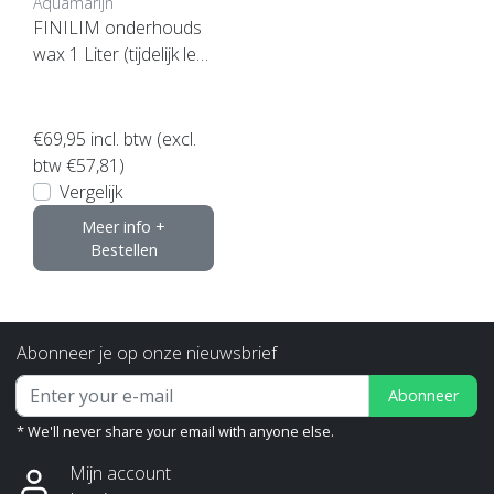
Aquamarijn
FINILIM onderhouds
wax 1 Liter (tijdelijk leve
rbaar) **
€69,95
incl. btw (excl.
btw €57,81)
Vergelijk
Meer info +
Bestellen
Abonneer je op onze nieuwsbrief
Abonneer
* We'll never share your email with anyone else.
Mijn account