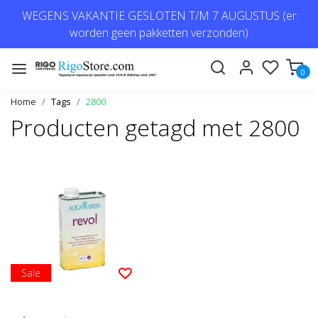
WEGENS VAKANTIE GESLOTEN T/M 7 AUGUSTUS (er
worden geen pakketten verzonden)
0
Home
Tags
2800
Producten getagd met 2800
Sale