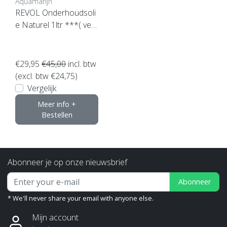
Aquamarijn
REVOL Onderhoudsoli
e Naturel 1ltr ***( verv
angen door royl onder
houdsolie)
€29,95
€45,00
incl. btw
(excl. btw €24,75)
Vergelijk
Meer info +
Bestellen
Abonneer je op onze nieuwsbrief
Abonneer
* We'll never share your email with anyone else.
Mijn account