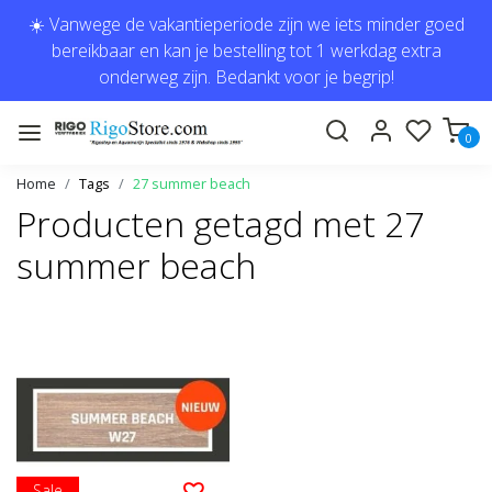
☀️ Vanwege de vakantieperiode zijn we iets minder goed
bereikbaar en kan je bestelling tot 1 werkdag extra
onderweg zijn. Bedankt voor je begrip!
0
Home
Tags
27 summer beach
Producten getagd met 27
summer beach
Sale