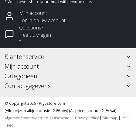
* We'll never share your email with anyone else.
Mijn account
Log in op uw account
Questions?
Heeft u vragen
?
Klantenservice
Mijn account
Categorieën
Contactgegevens
© Copyright 2026 - Rigostore.com
(Alle prijzen altijd inclusief 21%btw) (All prices include 21% vat)
Algemene voorwaarden
|
Disclaimer
|
Privacy Policy
|
Sitemap
|
RSS
Feed