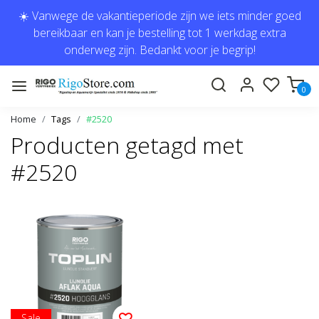
☀️ Vanwege de vakantieperiode zijn we iets minder goed
bereikbaar en kan je bestelling tot 1 werkdag extra
onderweg zijn. Bedankt voor je begrip!
0
Home
Tags
#2520
Producten getagd met
#2520
Sale