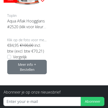
Toplin
Aqua Aflak Hoogglans
#2520 (klik voor kleur e
n inhoud)
Klik op de foto voor meer opties..
€84,95
€100,00
incl.
btw (excl. btw €70,21)
Vergelijk
Meer info +
Bestellen
Abonneer je op onze nieuwsbrief
Abonneer