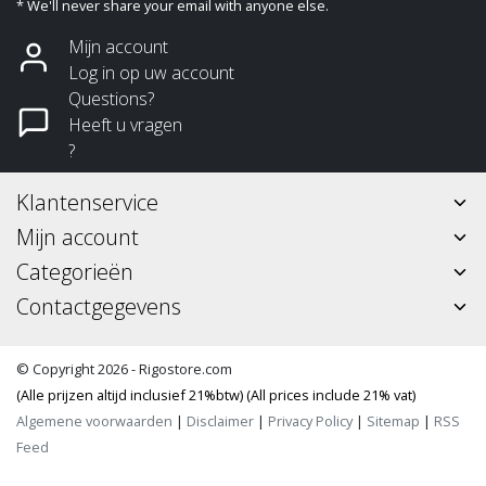
* We'll never share your email with anyone else.
Mijn account
Log in op uw account
Questions?
Heeft u vragen
?
Klantenservice
Mijn account
Categorieën
Contactgegevens
© Copyright 2026 - Rigostore.com
(Alle prijzen altijd inclusief 21%btw) (All prices include 21% vat)
Algemene voorwaarden
|
Disclaimer
|
Privacy Policy
|
Sitemap
|
RSS
Feed