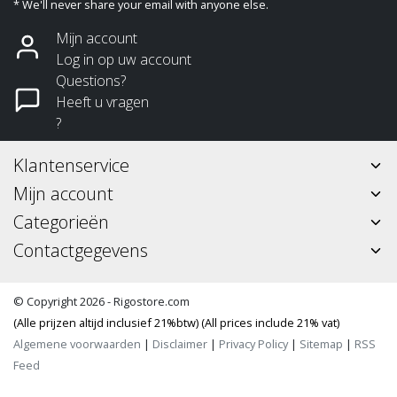
* We'll never share your email with anyone else.
Mijn account
Log in op uw account
Questions?
Heeft u vragen
?
Klantenservice
Mijn account
Categorieën
Contactgegevens
© Copyright 2026 - Rigostore.com
(Alle prijzen altijd inclusief 21%btw) (All prices include 21% vat)
Algemene voorwaarden
|
Disclaimer
|
Privacy Policy
|
Sitemap
|
RSS
Feed