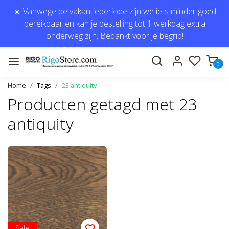
☀️ Vanwege de vakantieperiode zijn we iets minder goed
bereikbaar en kan je bestelling tot 1 werkdag extra
onderweg zijn. Bedankt voor je begrip!
0
Home
Tags
23 antiquity
Producten getagd met 23
antiquity
Sale