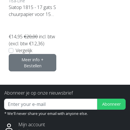
Tisa-Line
Siatop 1815 - 17 gats S
chuurpapier voor 150
mm Rotex (kies uw kor
rel)
€14,95
€20,00
incl. btw
(excl. btw €12,36)
Vergelijk
Meer info +
Bestellen
Abonneer je op onze nieuwsbrief
Abonneer
* We'll never share your email with anyone else.
Mijn account