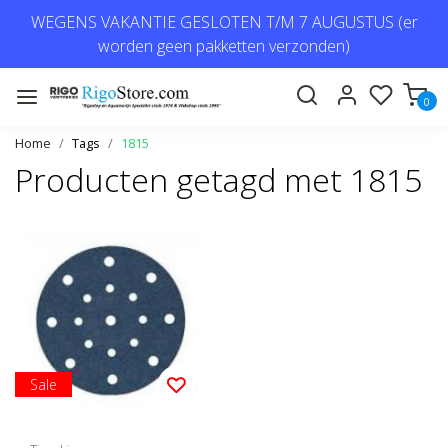
WEGENS VAKANTIE GESLOTEN T/M 7 AUGUSTUS (er
worden geen pakketten verzonden)
0
Home
Tags
1815
Producten getagd met 1815
Sale