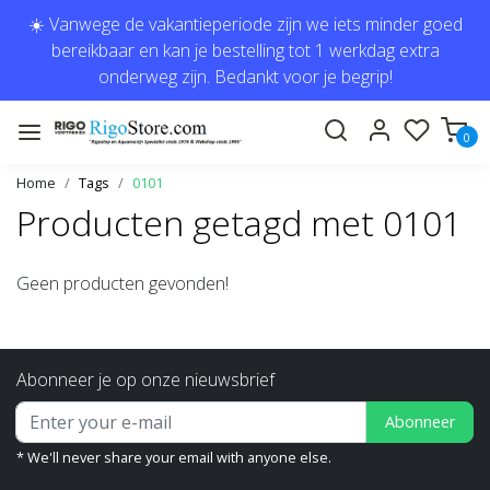
☀️ Vanwege de vakantieperiode zijn we iets minder goed
bereikbaar en kan je bestelling tot 1 werkdag extra
onderweg zijn. Bedankt voor je begrip!
0
Home
Tags
0101
Producten getagd met 0101
Geen producten gevonden!
Abonneer je op onze nieuwsbrief
Abonneer
* We'll never share your email with anyone else.