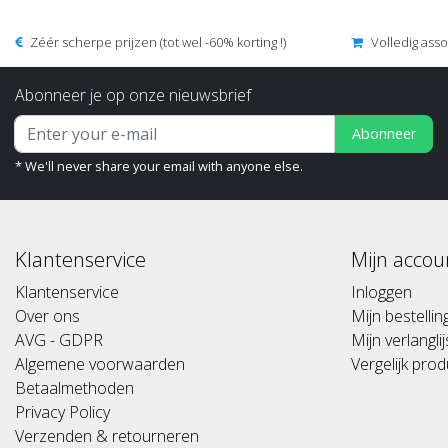
Zéér scherpe prijzen (tot wel -60% korting !)
Volledig ass
Abonneer je op onze nieuwsbrief
Abonneer
* We'll never share your email with anyone else.
Klantenservice
Mijn accou
Klantenservice
Inloggen
Over ons
Mijn bestelli
AVG - GDPR
Mijn verlanglij
Algemene voorwaarden
Vergelijk pro
Betaalmethoden
Privacy Policy
Verzenden & retourneren