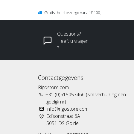
Gratis thuisbezorgd vanaf € 100,-
Questions?
Heeft u vragen
?
Contactgegevens
Rigostore.com
+31 (0)615057466 (ivm verhuizing een
tijdelijk nr)
info@rigostore.com
Edisonstraat 6A
5051 DS Goirle