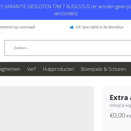
 VAKANTIE GESLOTEN T/M 7 AUGUSTUS (er worden geen pa
verzonden)
ortiment op voorraad
Dé Specialist in de Benelux
pigmenten
Verf
Hulpproducten
Boenpads & Schuren
Extra 
Schrijf je e
€0,00
inc