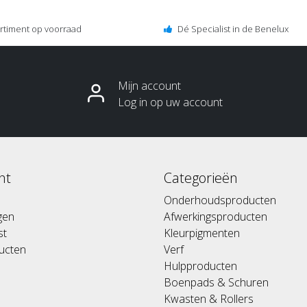
ortiment op voorraad
Dé Specialist in de Benelux
Mijn account
Log in op uw account
nt
Categorieën
Onderhoudsproducten
ngen
Afwerkingsproducten
st
Kleurpigmenten
ducten
Verf
Hulpproducten
Boenpads & Schuren
Kwasten & Rollers