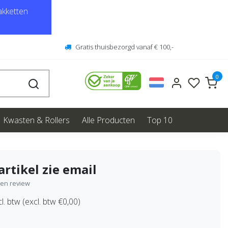
kketten
Gratis thuisbezorgd vanaf € 100,-
0
Kwasten & Rollers
Alle Producten
Top 10
artikel zie email
igen review
l. btw (excl. btw €0,00)