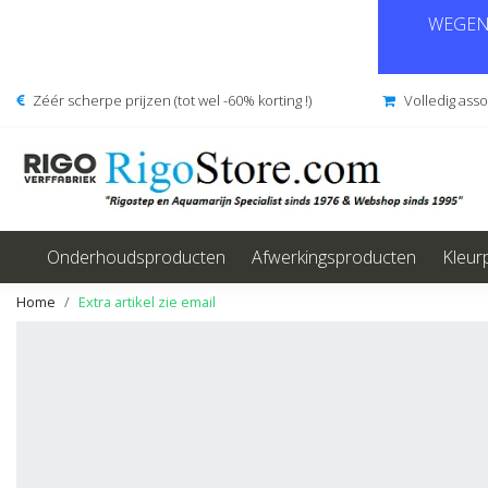
WEGENS
Zéér scherpe prijzen (tot wel -60% korting !)
Volledig ass
Onderhoudsproducten
Afwerkingsproducten
Kleur
Home
Extra artikel zie email