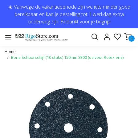
☀️ Vanwege de vakantieperiode zijn we iets minder goed
bereikbaar en kan je bestelling tot 1 werkdag extra
onderweg zijn. Bedankt voor je begrip!
0
Home
Bona Schuurschijf (10 stuks) 150mm 8300 (oa voor Rotex enz)