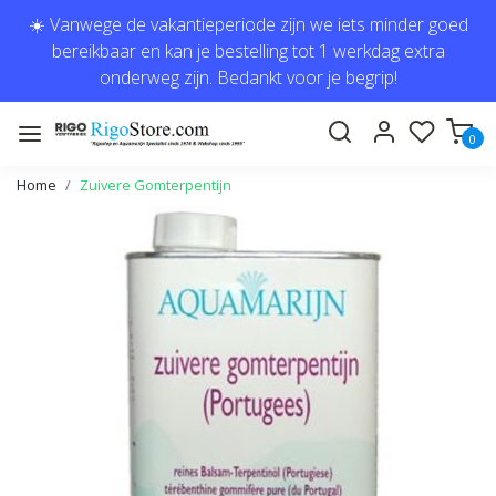
☀️ Vanwege de vakantieperiode zijn we iets minder goed
bereikbaar en kan je bestelling tot 1 werkdag extra
onderweg zijn. Bedankt voor je begrip!
0
Home
Zuivere Gomterpentijn