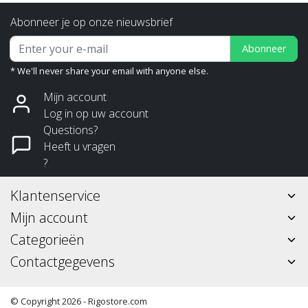
Abonneer je op onze nieuwsbrief
Abonneer
* We'll never share your email with anyone else.
Mijn account
Log in op uw account
Questions?
Heeft u vragen
?
Klantenservice
Mijn account
Categorieën
Contactgegevens
© Copyright 2026 - Rigostore.com