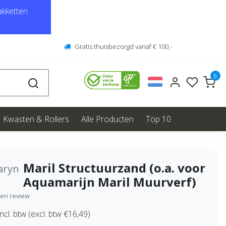
kketten
Gratis thuisbezorgd vanaf € 100,-
0
Kwasten & Rollers
Alle Producten
Top 10
Maril Structuurzand (o.a. voor
aryn
Aquamarijn Maril Muurverf)
igen review
ncl. btw (excl. btw €16,49)