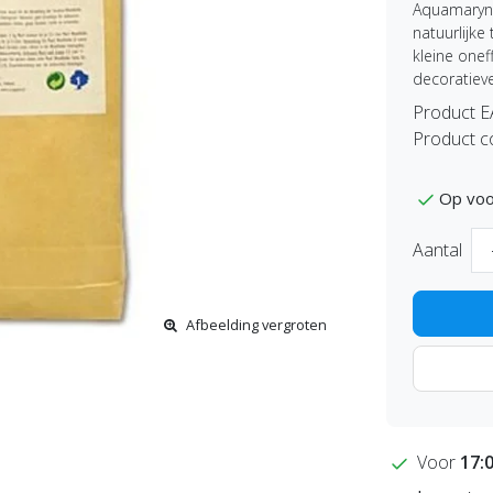
Aquamaryn 
natuurlijke
kleine one
decoratieve
Product 
Product c
Op voo
Aantal
Afbeelding vergroten
Voor
17: