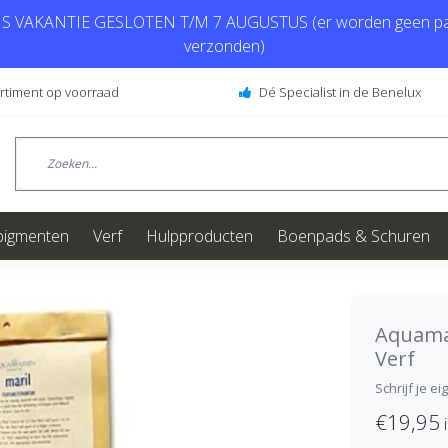
 VAKANTIE GESLOTEN T/M 7 AUGUSTUS (er worden geen pa
verzonden)
ortiment op voorraad
Dé Specialist in de Benelux
pigmenten
Verf
Hulpproducten
Boenpads & Schuren
Aquam
Verf
Schrijf je e
€19,95
i