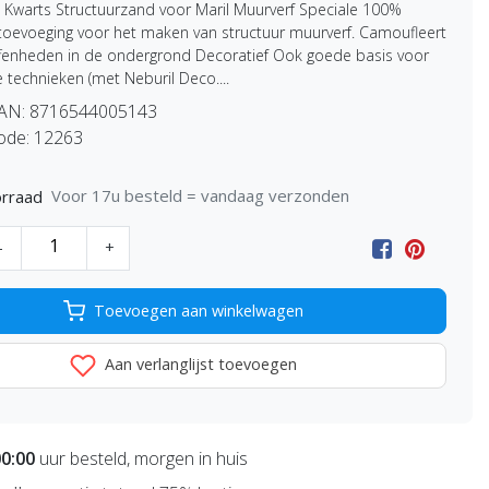
Kwarts Structuurzand voor Maril Muurverf Speciale 100%
 toevoeging voor het maken van structuur muurverf. Camoufleert
ffenheden in de ondergrond Decoratief Ook goede basis voor
 technieken (met Neburil Deco....
EAN:
8716544005143
ode:
12263
Voor 17u besteld = vandaag verzonden
rraad
-
+
Toevoegen aan winkelwagen
Aan verlanglijst toevoegen
00:00
uur besteld, morgen in huis