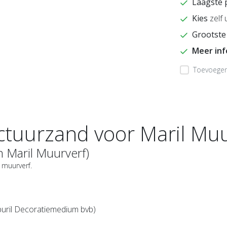
Laagste 
Kies
zelf 
Grootste
Meer in
Toevoegen 
ctuurzand voor Maril Muu
n Maril Muurverf)
 muurverf.
buril Decoratiemedium bvb)