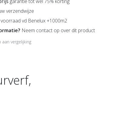
prijs
garantie tot wel 75% korting
uw verzendwijze
voorraad vd Benelux +1000m2
formatie?
Neem contact op over dit product
aan vergelijking
rverf,