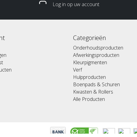
Log in op uw account
nt
Categorieën
Onderhoudsproducten
ngen
Afwerkingsproducten
st
Kleurpigmenten
ducten
Verf
Hulpproducten
Boenpads & Schuren
Kwasten & Rollers
Alle Producten