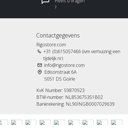
Heeft u vragen
?
Contactgegevens
Rigostore.com
+31 (0)615057466 (ivm verhuizing een
tijdelijk nr)
info@rigostore.com
Edisonstraat 6A
5051 DS Goirle
KvK Number: 59870923
BTW-number: NL853675351B02
Bankrekening: NL90INGB0007029639