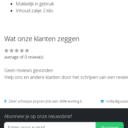
Makkelijk in gebruik
Inhoud zakje 2 kilo.
Wat onze klanten zeggen
average of 0 review(s)
Geen reviews gevonden
Help ons en andere klanten door het schrijven van een revie
Zéér scherpe prijzen (tot wel -60% korting !)
Volledig ass
Abonneer je op onze nieuwsbrief
Abonneer