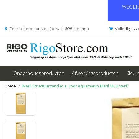
WEGENS
Zéér scherpe prijzen (tot wel -60% korting !)
Volledig ass
Onderhoudsproducten
Afwerkingsproducten
Kleur
Home
Maril Structuurzand (o.a. voor Aquamarijn Maril Muurverf)