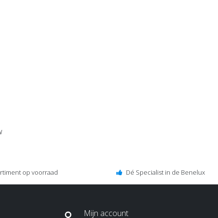
w
ortiment op voorraad
Dé Specialist in de Benelux
Mijn account