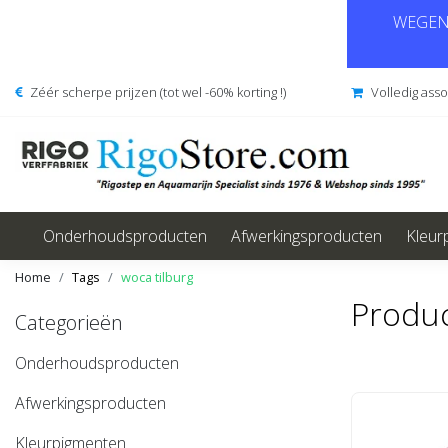
WEGENS
Zéér scherpe prijzen (tot wel -60% korting !)
Volledig ass
Onderhoudsproducten
Afwerkingsproducten
Kleur
Home
Tags
woca tilburg
Produc
Categorieën
Onderhoudsproducten
Afwerkingsproducten
Kleurpigmenten