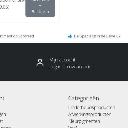
+
9,05)
Bestellen
ortiment op voorraad
Dé Specialist in de Benelux
Mijn account
Log in op uw account
nt
Categorieën
Onderhoudsproducten
ngen
Afwerkingsproducten
st
Kleurpigmenten
ducten
Verf