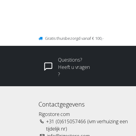
Gratis thuisbezorgd vanaf € 100,-
Questions?
Heeft u vragen
?
Contactgegevens
Rigostore.com
+31 (0)615057466 (ivm verhuizing een
tijdelijk nr)
info@rigostore.com