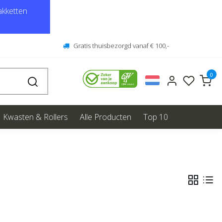
kketten
Gratis thuisbezorgd vanaf € 100,-
0
Kwasten & Rollers
Alle Producten
Top 10