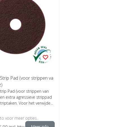
trip Pad (voor strippen va
z)
rip Pad (voor strippen van
en extra agressieve strippad
triptaken. Voor het verwĳde...
oto voor meer opties..
5,00
incl. btw
Meer info