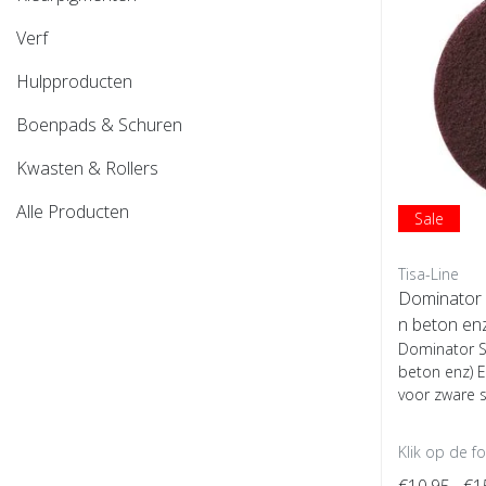
Verf
Hulpproducten
Boenpads & Schuren
Kwasten & Rollers
Alle Producten
Sale
Tisa-Line
Dominator S
n beton en
Dominator St
beton enz) E
voor zware s
Klik op de f
€10,95
€1