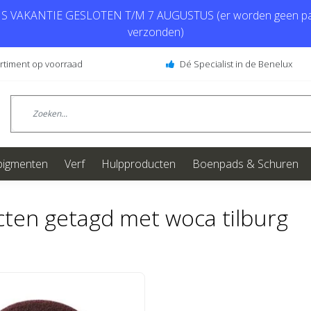
 VAKANTIE GESLOTEN T/M 7 AUGUSTUS (er worden geen pa
verzonden)
ortiment op voorraad
Dé Specialist in de Benelux
pigmenten
Verf
Hulpproducten
Boenpads & Schuren
ten getagd met woca tilburg