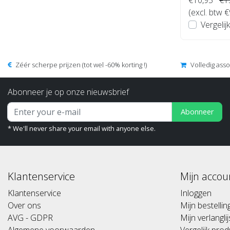
(excl. btw €
Vergelijk
Zéér scherpe prijzen (tot wel -60% korting !)
Volledig ass
Abonneer je op onze nieuwsbrief
Abonneer
* We'll never share your email with anyone else.
Klantenservice
Mijn accou
Klantenservice
Inloggen
Over ons
Mijn bestelli
AVG - GDPR
Mijn verlanglij
Algemene voorwaarden
Vergelijk pro