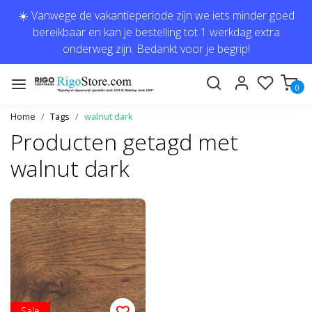
☀️ Vanwege de vakantieperiode zijn we iets minder goed
bereikbaar en kan je bestelling tot 1 werkdag extra
onderweg zijn. Bedankt voor je begrip!
0
Home
Tags
walnut dark
Producten getagd met
walnut dark
Sale