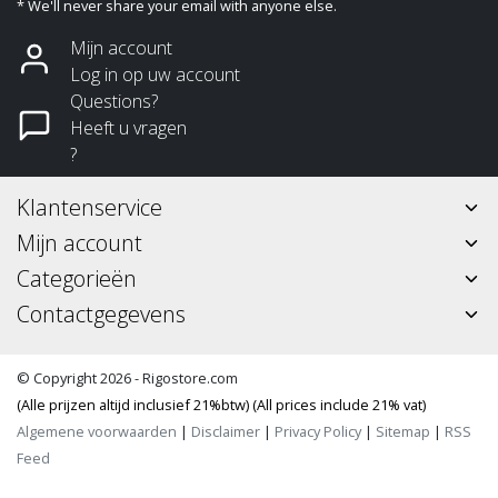
* We'll never share your email with anyone else.
Mijn account
Log in op uw account
Questions?
Heeft u vragen
?
Klantenservice
Mijn account
Categorieën
Contactgegevens
© Copyright 2026 - Rigostore.com
(Alle prijzen altijd inclusief 21%btw) (All prices include 21% vat)
Algemene voorwaarden
|
Disclaimer
|
Privacy Policy
|
Sitemap
|
RSS
Feed