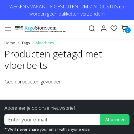
WEGENS VAKANTIE GESLOTEN T/M 7 AUGUSTUS (er
worden geen pakketten verzonden)
0
Home
Tags
vloerbeits
Producten getagd met
vloerbeits
Geen producten gevonden!
Abonneer je op onze nieuwsbrief
Abonneer
* We'll never share your email with anyone else.