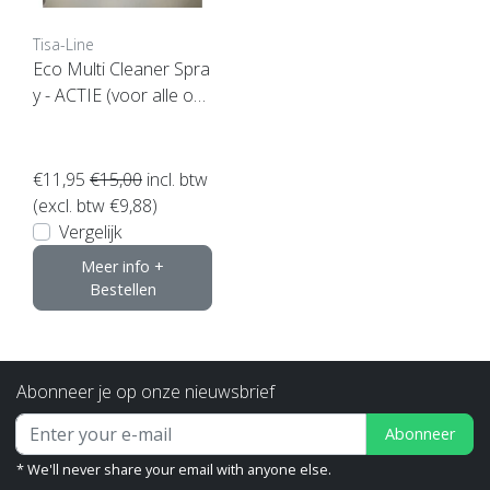
Tisa-Line
Eco Multi Cleaner Spra
y - ACTIE (voor alle op
pervlakken geschikt)
€11,95
€15,00
incl. btw
(excl. btw €9,88)
Vergelijk
Meer info +
Bestellen
Abonneer je op onze nieuwsbrief
Abonneer
* We'll never share your email with anyone else.