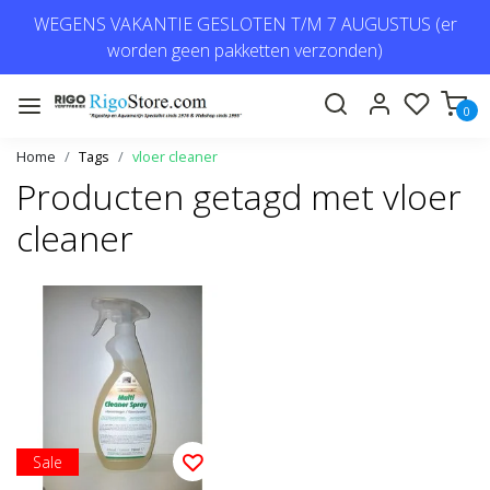
WEGENS VAKANTIE GESLOTEN T/M 7 AUGUSTUS (er
worden geen pakketten verzonden)
0
Home
Tags
vloer cleaner
Producten getagd met vloer
cleaner
Sale