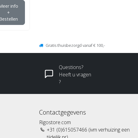
Meer info
+
Bestellen
Gratis thuisbezorgd vanaf € 100,-
Questions?
Heeft u vragen
?
Contactgegevens
Rigostore.com
+31 (0)615057466 (ivm verhuizing een
tijdelijk nr)