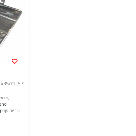
1x35cm (5 s
35cm,
nend
prijs per 5