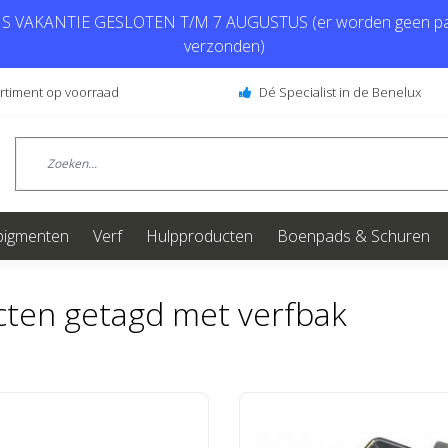
 VAKANTIE GESLOTEN T/M 7 AUGUSTUS (er worden geen pa
verzonden)
ortiment op voorraad
Dé Specialist in de Benelux
pigmenten
Verf
Hulpproducten
Boenpads & Schuren
ten getagd met verfbak