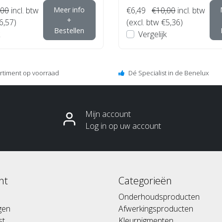
,00
incl. btw
Meer info
€6,49
€10,00
incl. btw
+
6,57)
(excl. btw €5,36)
Bestellen
Vergelijk
ortiment op voorraad
Dé Specialist in de Benelux
Mijn account
Log in op uw account
nt
Categorieën
Onderhoudsproducten
ngen
Afwerkingsproducten
st
Kleurpigmenten