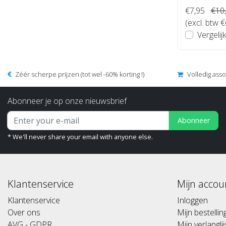
€7,95
€10
(excl. btw €
Vergelijk
Zéér scherpe prijzen (tot wel -60% korting !)
Volledig ass
Abonneer je op onze nieuwsbrief
Abonneer
* We'll never share your email with anyone else.
Klantenservice
Mijn accou
Klantenservice
Inloggen
Over ons
Mijn bestelli
AVG - GDPR
Mijn verlanglij