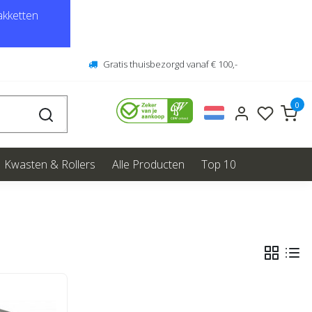
kketten
Gratis thuisbezorgd vanaf € 100,-
0
Kwasten & Rollers
Alle Producten
Top 10