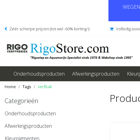
WEGENS
Zéér scherpe prijzen (tot wel -60% korting !)
Volledig ass
Onderhoudsproducten
Afwerkingsproducten
Kleur
Home
Tags
verfbak
Produc
Categorieën
Onderhoudsproducten
Afwerkingsproducten
Kleurpigmenten