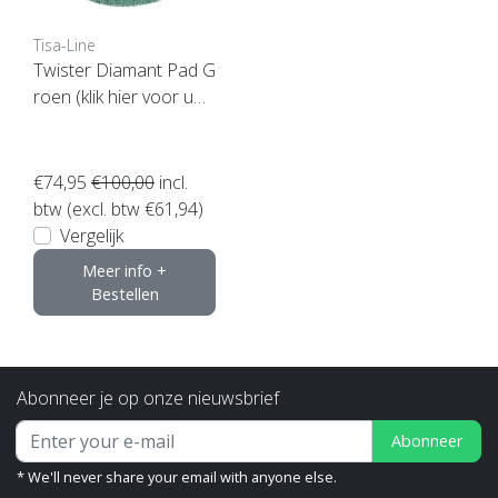
Tisa-Line
Twister Diamant Pad G
roen (klik hier voor uw
maat)
€74,95
€100,00
incl.
btw (excl. btw €61,94)
Vergelijk
Meer info +
Bestellen
Abonneer je op onze nieuwsbrief
Abonneer
* We'll never share your email with anyone else.