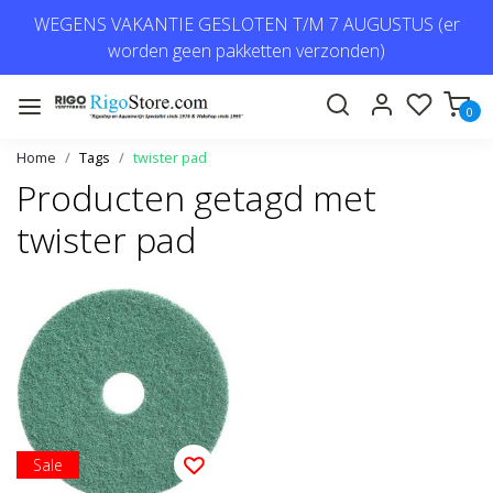
WEGENS VAKANTIE GESLOTEN T/M 7 AUGUSTUS (er
worden geen pakketten verzonden)
0
Home
Tags
twister pad
Producten getagd met
twister pad
Sale