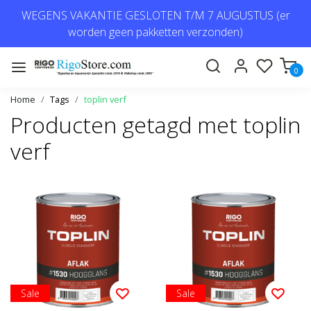
WEGENS VAKANTIE GESLOTEN T/M 7 AUGUSTUS (er
worden geen pakketten verzonden)
0
Home
Tags
toplin verf
Producten getagd met toplin
verf
Sale
Sale