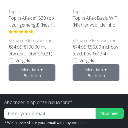
Toplin
Toplin
Toplin Aflak #1530 (op
Toplin Aflak Basis WIT
kleur gemengd) (kies in
(klik hier voor de inhou
houd en glans)
d)
Klik op de foto voor meer opties..
Klik op de foto voor meer opties..
€84,95
€100,00
incl.
€74,95
€90,00
incl. btw
btw (excl. btw €70,21)
(excl. btw €61,94)
Vergelijk
Vergelijk
Meer info +
Meer info +
Bestellen
Bestellen
Abonneer je op onze nieuwsbrief
Abonneer
* We'll never share your email with anyone else.