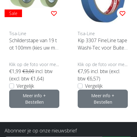
Sale
Tisa-Line
Tisa-Line
Schilderstape van 19 t
Kip 3307 FineLine tape
ot 100mm (kies uw ma
Washi-Tec voor Buiten
at, klik hier)
(klik voor maten)
Klik op de foto voor meer opties..
Klik op de foto voor meer opties..
€1,99
€3,00
incl. btw
€7,95
incl. btw (excl.
(excl. btw €1,64)
btw €6,57)
Vergelijk
Vergelijk
Meer info +
Meer info +
Bestellen
Bestellen
Abonneer je op onze nieuwsbrief