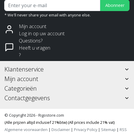
Abonneer
* We'll never share your email with anyone else.
Mijn account
Log in op uw account
Questions?
Heeft u vragen
?
Klantenservice
Mijn account
Categorieën
Contactgegevens
© Copyright 2026 - Rigostore.com
(Alle prijzen altijd inclusief 21%btw) (All prices include 21% vat)
Algemene voorwaarden
|
Disclaimer
|
Privacy Policy
|
Sitemap
|
RSS