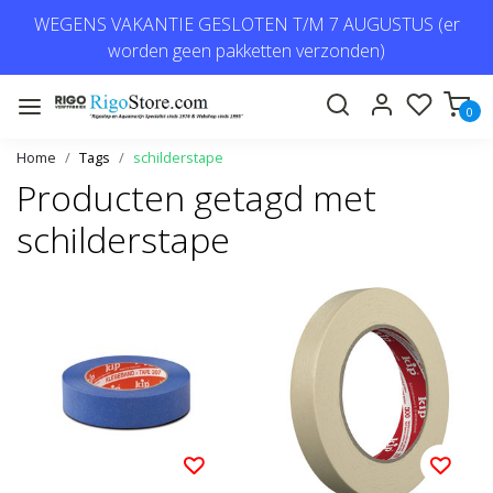
WEGENS VAKANTIE GESLOTEN T/M 7 AUGUSTUS (er
worden geen pakketten verzonden)
0
Home
Tags
schilderstape
Producten getagd met
schilderstape