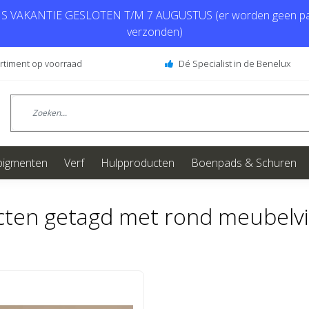
 VAKANTIE GESLOTEN T/M 7 AUGUSTUS (er worden geen pa
verzonden)
ortiment op voorraad
Dé Specialist in de Benelux
pigmenten
Verf
Hulpproducten
Boenpads & Schuren
ten getagd met rond meubelvi