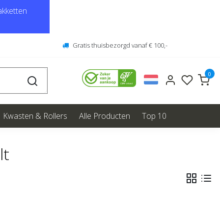
kketten
Gratis thuisbezorgd vanaf € 100,-
0
Kwasten & Rollers
Alle Producten
Top 10
lt