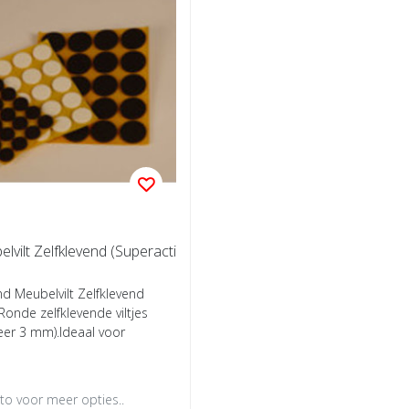
vilt Zelfklevend (Superacti
nd Meubelvilt Zelfklevend
Ronde zelfklevende viltjes
eer 3 mm).Ideaal voor
oto voor meer opties..