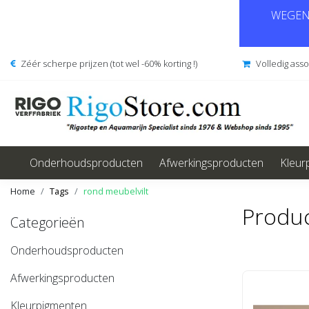
WEGENS
Zéér scherpe prijzen (tot wel -60% korting !)
Volledig ass
Onderhoudsproducten
Afwerkingsproducten
Kleur
Home
Tags
rond meubelvilt
Produc
Categorieën
Onderhoudsproducten
Afwerkingsproducten
Kleurpigmenten