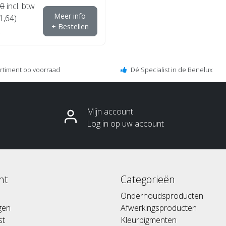
00
incl. btw
Meer info
1,64)
+ Bestellen
ortiment op voorraad
Dé Specialist in de Benelux
Mijn account
Log in op uw account
nt
Categorieën
Onderhoudsproducten
ngen
Afwerkingsproducten
st
Kleurpigmenten