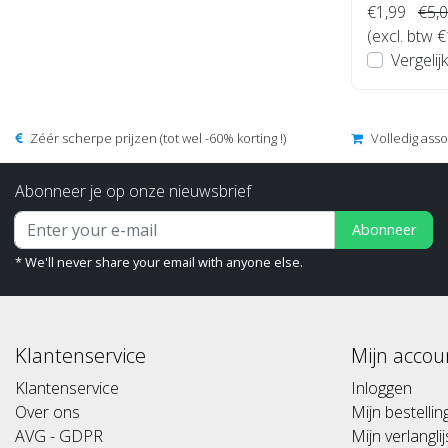
€1,99
€5,
(excl. btw €
Vergelijk
Zéér scherpe prijzen (tot wel -60% korting !)
Volledig ass
Abonneer je op onze nieuwsbrief
Abonneer
* We'll never share your email with anyone else.
Klantenservice
Mijn accou
Klantenservice
Inloggen
Over ons
Mijn bestelli
AVG - GDPR
Mijn verlanglij