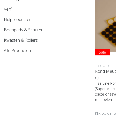
Verf
Hulpproducten
Boenpads & Schuren
Kwasten & Rollers
Alle Producten
Sale
Tisa-Line
Rond Meubel
e)
Tisa Line Ro
(Superactie) 
(dikte ongev
meubelen...
Klik op de f