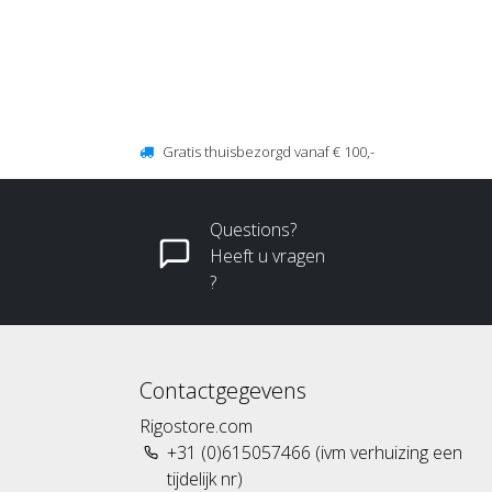
Gratis thuisbezorgd vanaf € 100,-
Questions?
Heeft u vragen
?
Contactgegevens
Rigostore.com
+31 (0)615057466 (ivm verhuizing een
tijdelijk nr)