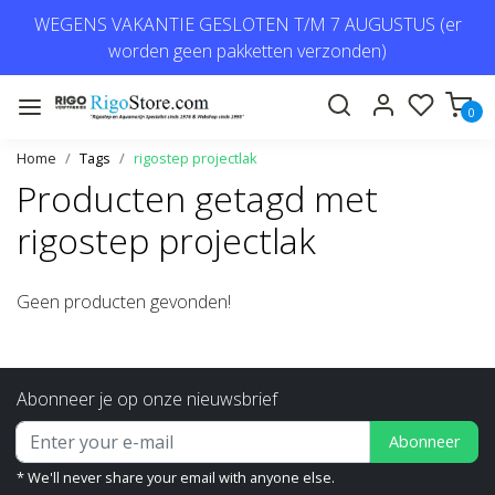
WEGENS VAKANTIE GESLOTEN T/M 7 AUGUSTUS (er
worden geen pakketten verzonden)
0
Home
Tags
rigostep projectlak
Producten getagd met
rigostep projectlak
Geen producten gevonden!
Abonneer je op onze nieuwsbrief
Abonneer
* We'll never share your email with anyone else.