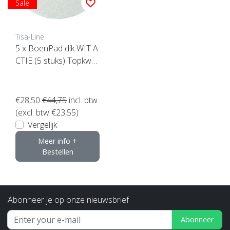
Sale
Tisa-Line
5 x BoenPad dik WIT A
CTIE (5 stuks) Topkwali
teit ! klik hier
€28,50
€44,75
incl. btw
(excl. btw €23,55)
Vergelijk
Meer info +
Bestellen
Abonneer je op onze nieuwsbrief
Abonneer