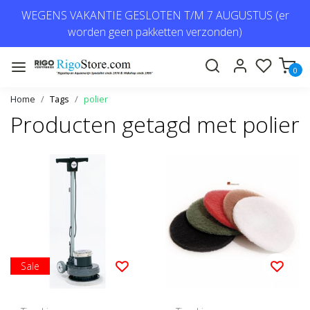
WEGENS VAKANTIE GESLOTEN T/M 7 AUGUSTUS (er
worden geen pakketten verzonden)
0
Home
Tags
polier
Producten getagd met polier
Sale