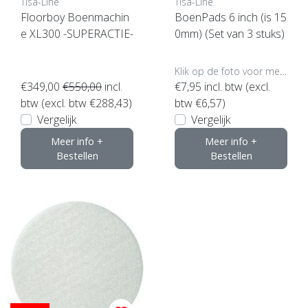
Tisa-Line
Tisa-Line
Floorboy Boenmachin
BoenPads 6 inch (is 15
e XL300 -SUPERACTIE-
0mm) (Set van 3 stuks)
Klik op de foto voor meer opties..
€349,00
€550,00
incl.
€7,95
incl. btw (excl.
btw (excl. btw €288,43)
btw €6,57)
Vergelijk
Vergelijk
Meer info +
Meer info +
Bestellen
Bestellen