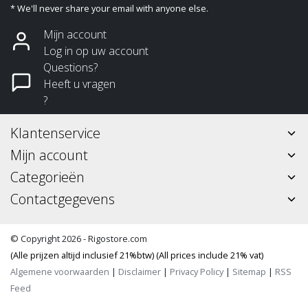
* We'll never share your email with anyone else.
Mijn account
Log in op uw account
Questions?
Heeft u vragen
?
Klantenservice
Mijn account
Categorieën
Contactgegevens
© Copyright 2026 - Rigostore.com
(Alle prijzen altijd inclusief 21%btw) (All prices include 21% vat)
Algemene voorwaarden
|
Disclaimer
|
Privacy Policy
|
Sitemap
|
RSS
Feed