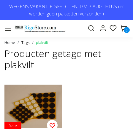
WEGENS VAKANTIE GESLOTEN T/M 7 AUGUSTUS (er
worden geen pakketten verzonden)
0
Home
Tags
plakvilt
Producten getagd met
plakvilt
Sale