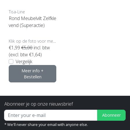
Tisa-Line
Rond Meubelvilt Zelfkle
vend (Superactie)
Klik op de foto voor meer opties..
€1,99
€5,00
incl. btw
(excl. btw €1,64)
Vergelijk
Meer info +
Bestellen
Abonneer je op onze nieuwsbrief
Abonneer
* We'll never share your email with anyone else.