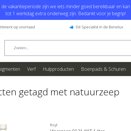
de vakantieperiode zijn we iets minder goed bereikbaar en kan j
tot 1 werkdag extra onderweg zijn. Bedankt voor je begrip!
ortiment op voorraad
Dé Specialist in de Benelux
pigmenten
Verf
Hulpproducten
Boenpads & Schuren
cten getagd met natuurzeep
Royl