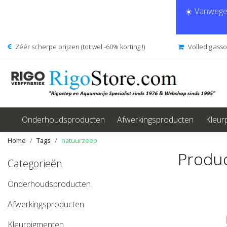
☀️ Vanwege 
Zéér scherpe prijzen (tot wel -60% korting !)
Volledig ass
Onderhoudsproducten
Afwerkingsproducten
Kleur
Home
Tags
natuurzeep
Produ
Categorieën
Onderhoudsproducten
Afwerkingsproducten
Kleurpigmenten