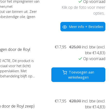
Op voorraad
Voor het impregneren van
nnen,met
Klik op de foto voor meer
out van binnen uit. Zeer
opties..
kbestendige olie. (geen
Meer info + Bestellen
€17,95
€25,00
incl. btw (excl.
ngen door de Royl
btw €14,83)
Op voorraad
 ACTIE, Dit product is
aal voor het (licht)
oppervlakken. Met
Toevoegen aan
ehandeling blijft op...
winkelwagen
€17,95
€28,00
incl. btw (excl.
 door de Royl zeep)
btw €14,83)