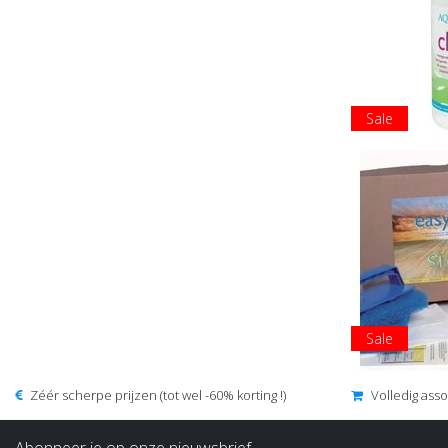
Sale
Sale
Zéér scherpe prijzen (tot wel -60% korting !)
Volledig ass
Abonneer je op onze nieuwsbrief