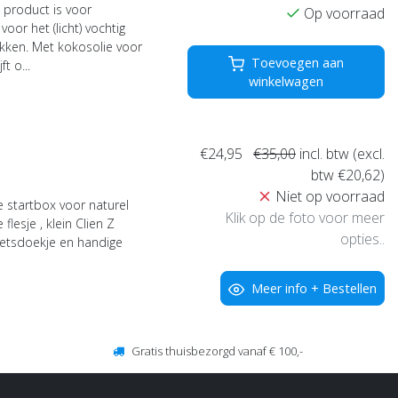
 product is voor
Op voorraad
oor het (licht) vochtig
kken. Met kokosolie voor
Toevoegen aan
t o...
winkelwagen
€24,95
€35,00
incl. btw (excl.
btw €20,62)
Niet op voorraad
 startbox voor naturel
Klik op de foto voor meer
lesje , klein Clien Z
opties..
oetsdoekje en handige
Meer info + Bestellen
Gratis thuisbezorgd vanaf € 100,-