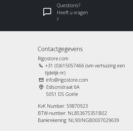
Questions?
Heeft u vragen
?
Contactgegevens
Rigostore.com
+31 (0)615057466 (ivm verhuizing een
tijdelijk nr)
info@rigostore.com
Edisonstraat 6A
5051 DS Goirle
KvK Number: 59870923
BTW-number: NL853675351B02
Bankrekening: NL90INGB0007029639