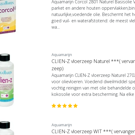
Aquamarijn Corcol 2801 Naturel Basisolie 
parket en andere houten oppervlakken,bi
natuurlijke,voedende olie. Beschermt het h
goed vuil- en waterafstotend: de meest vle
wa...
Aquamarijn
CLIEN-Z vloerzeep Naturel ***( verva
zeep)
Aquamarijn CLIEN-Z vloerzeep Naturel 2702
voor olievloeren. Voedend dweilmiddel speci
vochtig reinigen van met olie behandelde 
kokosolie voor extra bescherming. Na elke b
Aquamarijn
CLIEN-Z vloerzeep WIT ***( vervangen