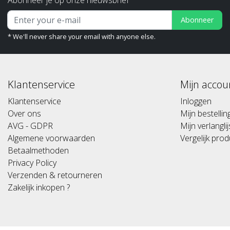
Abonneer
* We'll never share your email with anyone else.
Klantenservice
Mijn accou
Klantenservice
Inloggen
Over ons
Mijn bestelli
AVG - GDPR
Mijn verlanglij
Algemene voorwaarden
Vergelijk pro
Betaalmethoden
Privacy Policy
Verzenden & retourneren
Zakelijk inkopen ?