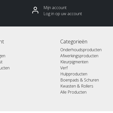
Mijn account
Log in op uw account
nt
Categorieën
Onderhoudsproducten
ngen
Afwerkingsproducten
st
Kleurpigmenten
ducten
Verf
Hulpproducten
Boenpads & Schuren
Kwasten & Rollers
Alle Producten