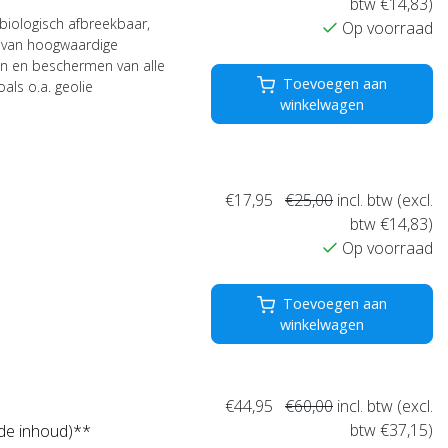
btw €14,83)
 biologisch afbreekbaar,
Op voorraad
 van hoogwaardige
gen en beschermen van alle
Toevoegen aan
ls o.a. geolie
winkelwagen
€17,95
€25,00
incl. btw (excl.
btw €14,83)
Op voorraad
Toevoegen aan
winkelwagen
€44,95
€60,00
incl. btw (excl.
btw €37,15)
r de inhoud)**