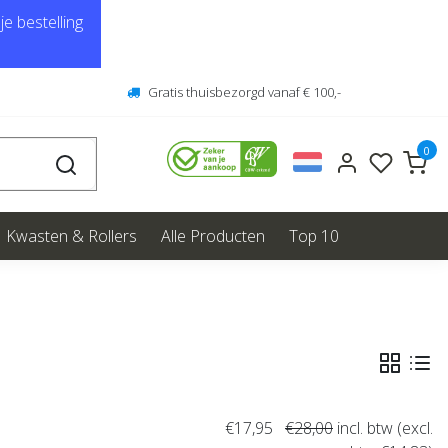
e bestelling
Gratis thuisbezorgd vanaf € 100,-
0
Kwasten & Rollers
Alle Producten
Top 10
€17,95
€28,00
incl. btw (excl.