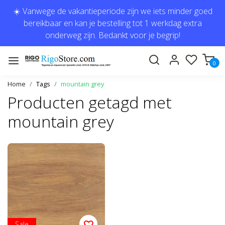
☀️ Vanwege de vakantieperiode zijn we iets minder goed
bereikbaar en kan je bestelling tot 1 werkdag extra
onderweg zijn. Bedankt voor je begrip!
0
Home
Tags
mountain grey
Producten getagd met
mountain grey
Sale