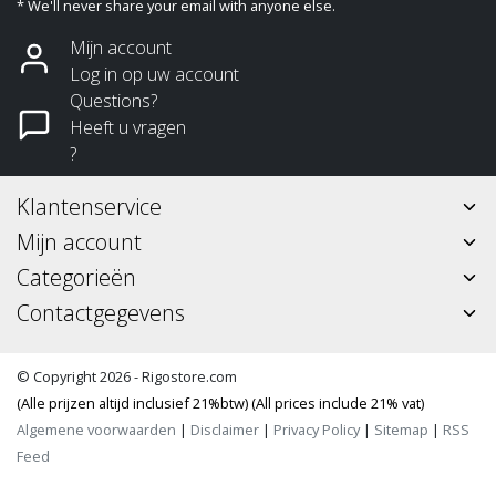
* We'll never share your email with anyone else.
Mijn account
Log in op uw account
Questions?
Heeft u vragen
?
Klantenservice
Mijn account
Categorieën
Contactgegevens
© Copyright 2026 - Rigostore.com
(Alle prijzen altijd inclusief 21%btw) (All prices include 21% vat)
Algemene voorwaarden
|
Disclaimer
|
Privacy Policy
|
Sitemap
|
RSS
Feed