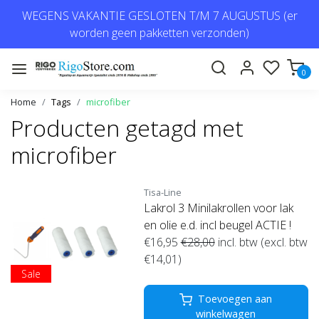
WEGENS VAKANTIE GESLOTEN T/M 7 AUGUSTUS (er
worden geen pakketten verzonden)
0
Home
Tags
microfiber
Producten getagd met
microfiber
Tisa-Line
Lakrol 3 Minilakrollen voor lak
en olie e.d. incl beugel ACTIE !
€16,95
€28,00
incl. btw (excl. btw
€14,01)
Sale
Toevoegen aan
winkelwagen