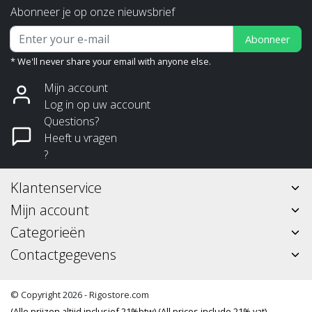
Abonneer je op onze nieuwsbrief
Abonneer
* We'll never share your email with anyone else.
Mijn account
Log in op uw account
Questions?
Heeft u vragen
?
Klantenservice
Mijn account
Categorieën
Contactgegevens
© Copyright 2026 - Rigostore.com
(Alle prijzen altijd inclusief 21%btw) (All prices include 21% vat)