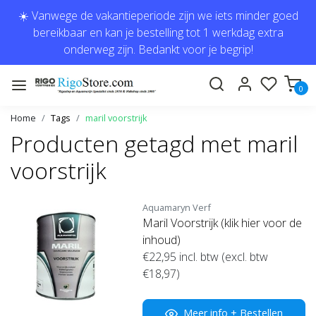
☀️ Vanwege de vakantieperiode zijn we iets minder goed
bereikbaar en kan je bestelling tot 1 werkdag extra
onderweg zijn. Bedankt voor je begrip!
0
Home
Tags
maril voorstrijk
Producten getagd met maril
voorstrijk
Aquamaryn Verf
Maril Voorstrijk (klik hier voor de
inhoud)
€22,95
incl. btw (excl. btw
€18,97)
Meer info + Bestellen