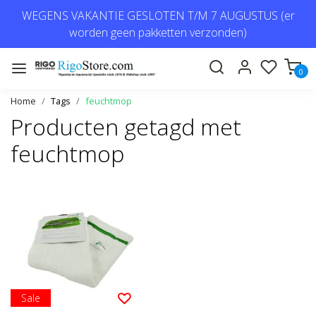
WEGENS VAKANTIE GESLOTEN T/M 7 AUGUSTUS (er
worden geen pakketten verzonden)
0
Home
Tags
feuchtmop
Producten getagd met
feuchtmop
Sale